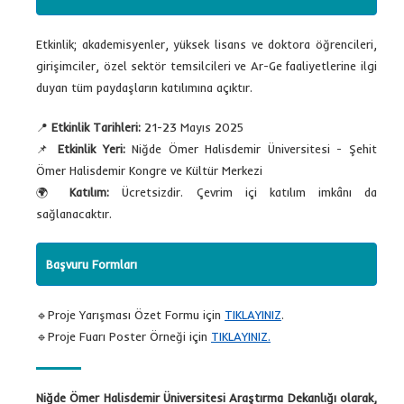
Etkinlik; akademisyenler, yüksek lisans ve doktora öğrencileri,
girişimciler, özel sektör temsilcileri ve Ar-Ge faaliyetlerine ilgi
duyan tüm paydaşların katılımına açıktır.
📍
Etkinlik Tarihleri:
21-23 Mayıs 2025
📌
Etkinlik Yeri:
Niğde Ömer Halisdemir Üniversitesi - Şehit
Ömer Halisdemir Kongre ve Kültür Merkezi
🌍
Katılım:
Ücretsizdir. Çevrim içi katılım imkânı da
sağlanacaktır.
Başvuru Formları
🔹
Proje Yarışması Özet Formu için
TIKLAYINIZ
.
🔹
Proje Fuarı Poster Örneği için
TIKLAYINIZ.
Niğde Ömer Halisdemir Üniversitesi Araştırma Dekanlığı olarak,