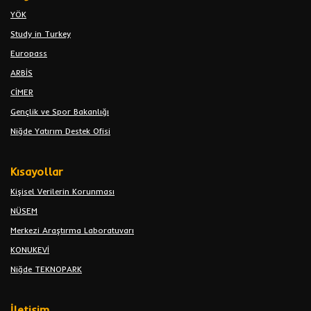
YÖK
Study in Turkey
Europass
ARBİS
CİMER
Gençlik ve Spor Bakanlığı
Niğde Yatırım Destek Ofisi
Kısayollar
Kişisel Verilerin Korunması
NÜSEM
Merkezi Araştırma Laboratuvarı
KONUKEVİ
Niğde TEKNOPARK
İletişim