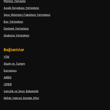
Merkez Yerleşke
Aşağı Kayabaşı Yerleşkesi
Spor Bilimleri Fakültesi Yerleşkesi
Bor Yerleşkesi
Derbent Yerleşkesi
Ulukışla Yerleşkesi
Bağlantılar
YÖK
Study in Turkey
Europass
ARBİS
CİMER
Gençlik ve Spor Bakanlığı
Niğde Yatırım Destek Ofisi