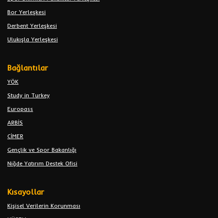
Bor Yerleşkesi
Derbent Yerleşkesi
Ulukışla Yerleşkesi
Bağlantılar
YÖK
Study in Turkey
Europass
ARBİS
CİMER
Gençlik ve Spor Bakanlığı
Niğde Yatırım Destek Ofisi
Kısayollar
Kişisel Verilerin Korunması