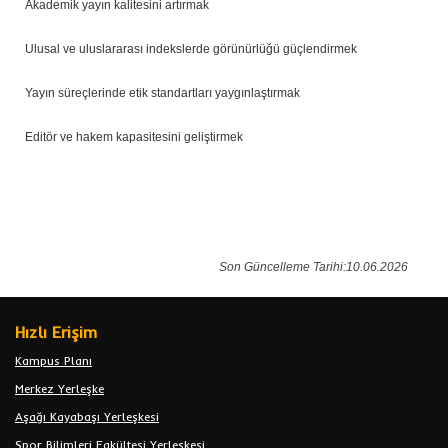
Akademik yayın kalitesini artırmak
Ulusal ve uluslararası indekslerde görünürlüğü güçlendirmek
Yayın süreçlerinde etik standartları yaygınlaştırmak
Editör ve hakem kapasitesini geliştirmek
Son Güncelleme Tarihi:10.06.2026
Hızlı Erişim
Kampus Planı
Merkez Yerleşke
Aşağı Kayabaşı Yerleşkesi
Spor Bilimleri Fakültesi Yerleşkesi