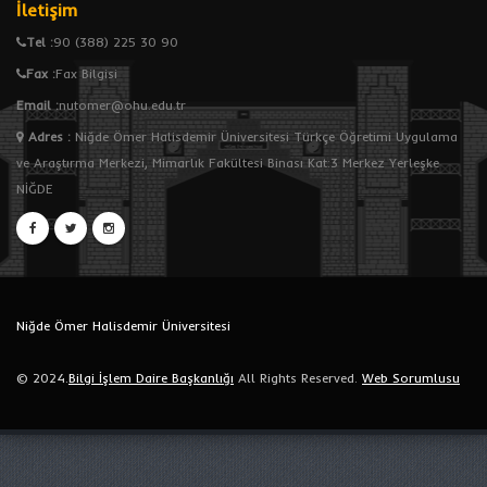
İletişim
Tel :
90 (388) 225 30 90
Fax :
Fax Bilgisi
Email :
nutomer@ohu.edu.tr
Adres
:
Niğde Ömer Halisdemir Üniversitesi Türkçe Öğretimi Uygulama
ve Araştırma Merkezi, Mimarlık Fakültesi Binası Kat:3 Merkez Yerleşke
NİĞDE
Niğde Ömer Halisdemir Üniversitesi
© 2024.
Bilgi İşlem Daire Başkanlığı
All Rights Reserved.
Web Sorumlusu