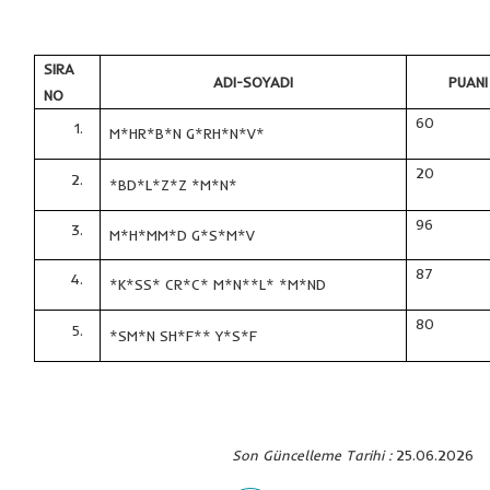
SIRA
ADI-SOYADI
PUANI
NO
60
M*HR*B*N G*RH*N*V*
20
*BD*L*Z*Z *M*N*
96
M*H*MM*D G*S*M*V
87
*K*SS* CR*C* M*N**L* *M*ND
80
*SM*N SH*F** Y*S*F
Son Güncelleme Tarihi :
25.06.2026