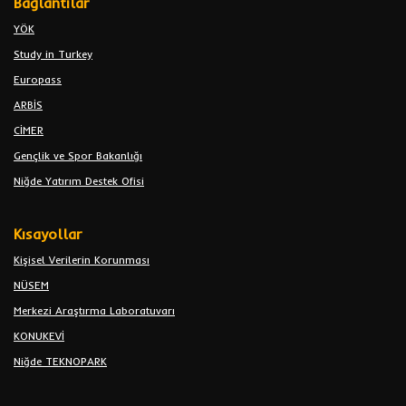
Bağlantılar
YÖK
Study in Turkey
Europass
ARBİS
CİMER
Gençlik ve Spor Bakanlığı
Niğde Yatırım Destek Ofisi
Kısayollar
Kişisel Verilerin Korunması
NÜSEM
Merkezi Araştırma Laboratuvarı
KONUKEVİ
Niğde TEKNOPARK