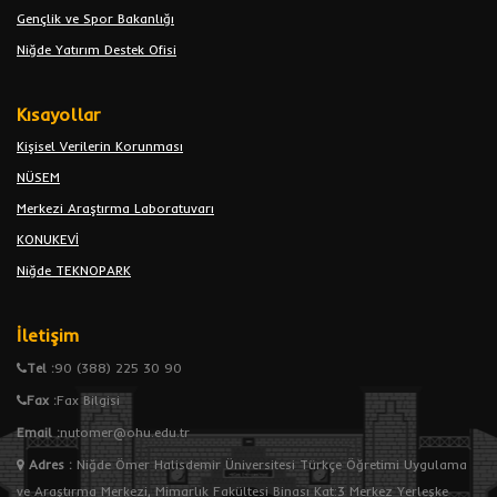
Gençlik ve Spor Bakanlığı
Niğde Yatırım Destek Ofisi
Kısayollar
Kişisel Verilerin Korunması
NÜSEM
Merkezi Araştırma Laboratuvarı
KONUKEVİ
Niğde TEKNOPARK
İletişim
Tel :
90 (388) 225 30 90
Fax :
Fax Bilgisi
Email :
nutomer@ohu.edu.tr
Adres
:
Niğde Ömer Halisdemir Üniversitesi Türkçe Öğretimi Uygulama
ve Araştırma Merkezi, Mimarlık Fakültesi Binası Kat:3 Merkez Yerleşke