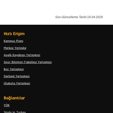
Son Güncelleme Tarihi:16.04.2026
Hızlı Erişim
Kampus Planı
Merkez Yerleşke
Aşağı Kayabaşı Yerleşkesi
Spor Bilimleri Fakültesi Yerleşkesi
Bor Yerleşkesi
Derbent Yerleşkesi
Ulukışla Yerleşkesi
Bağlantılar
YÖK
Study in Turkey