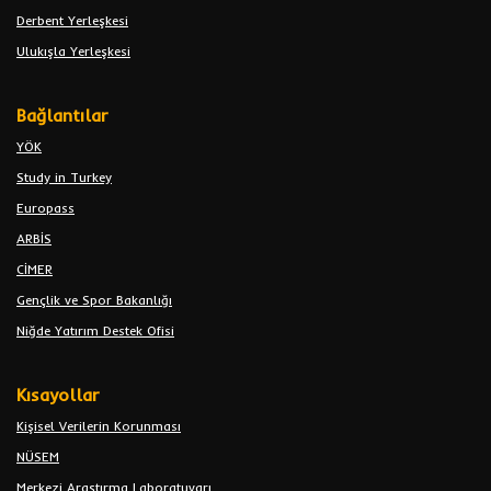
Derbent Yerleşkesi
Ulukışla Yerleşkesi
Bağlantılar
YÖK
Study in Turkey
Europass
ARBİS
CİMER
Gençlik ve Spor Bakanlığı
Niğde Yatırım Destek Ofisi
Kısayollar
Kişisel Verilerin Korunması
NÜSEM
Merkezi Araştırma Laboratuvarı