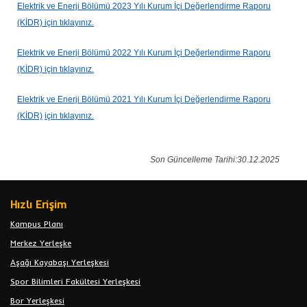
Elektrik ve Enerji Bölümü 2023 Yılı Kurum İçi Değerlendirme Raporu
(KİDR) için tıklayınız.
Elektrik ve Enerji Bölümü 2022 Yılı Kurum İçi Değerlendirme Raporu
(KİDR) için tıklayınız.
Elektrik ve Enerji Bölümü 2021 Yılı Kurum İçi Değerlendirme Raporu
(KİDR)
için tıklayınız.
Son Güncelleme Tarihi:30.12.2025
Hızlı Erişim
Kampus Planı
Merkez Yerleşke
Aşağı Kayabaşı Yerleşkesi
Spor Bilimleri Fakültesi Yerleşkesi
Bor Yerleşkesi