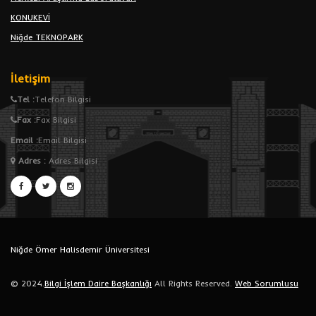
KONUKEVİ
Niğde TEKNOPARK
İletişim
Tel :
Telefon Bilgisi
Fax :
Fax Bilgisi
Email :
Email Bilgisi
Adres
:
Adres Bilgisi
Niğde Ömer Halisdemir Üniversitesi
© 2024.
Bilgi İşlem Daire Başkanlığı
All Rights Reserved.
Web Sorumlusu