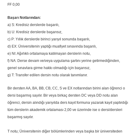
FF 0,00
Başarı Notlarından:
a) S: Kredisiz derslerde başarılı,
b) U: Kredisiz derslerde başarısız,
c) P: Yıllık derslerde birinci yarıyıl sonunda başarılı,
d) EX: Üniversitenin yaptığı muafiyet sınavında başarılı,
e) NI: Ağırlıklı ortalamaya katılmayan derslerin notu,
f) NA: Derse devam ve/veya uygulama şartını yerine getirmediğinden,
genel sınavlara girme hakkı olmadığı için başarısız,
g) T: Transfer edilen dersin notu olarak tanımlanır.
Bir dersten AA, BA, BB, CB, CC, S ve EX notlarından birini alan öğrenci o
dersi başarmış sayılır. Bir veya birkaç dersten DC veya DD notu alan
öğrenci, dersin alındığı yarıyılda ders kayıt formuna yazarak kayıt yaptırdığı
tüm derslerin akademik ortalaması 2,00 ve üzerinde ise o dersi/dersleri
başarmış sayılır.
T notu; Üniversitenin diğer bölümlerinden veya başka bir üniversiteden