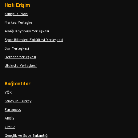
Hızlı Erişim
Kampus Planı
Merkez Yerleşke
Aşağı Kayabaşı Yerleşkesi
Spor Bilimleri Fakültesi Yerleşkesi
Bor Yerleşkesi
Derbent Yerleşkesi
Ulukışla Yerleşkesi
Bağlantılar
YÖK
Study in Turkey
Europass
ARBİS
CİMER
Gençlik ve Spor Bakanlığı