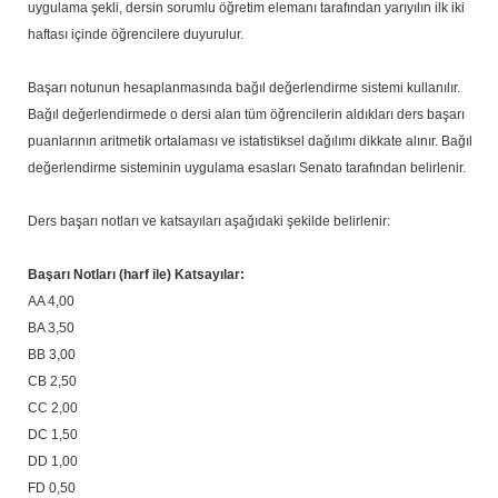
uygulama şekli, dersin sorumlu öğretim elemanı tarafından yarıyılın ilk iki
haftası içinde öğrencilere duyurulur.
Başarı notunun hesaplanmasında bağıl değerlendirme sistemi kullanılır.
Bağıl değerlendirmede o dersi alan tüm öğrencilerin aldıkları ders başarı
puanlarının aritmetik ortalaması ve istatistiksel dağılımı dikkate alınır. Bağıl
değerlendirme sisteminin uygulama esasları Senato tarafından belirlenir.
Ders başarı notları ve katsayıları aşağıdaki şekilde belirlenir:
Başarı Notları (harf ile) Katsayılar:
AA 4,00
BA 3,50
BB 3,00
CB 2,50
CC 2,00
DC 1,50
DD 1,00
FD 0,50