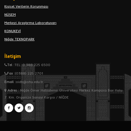
Kişisel Verilerin Korunması
NÜSEM
Merkezi Araştırma Laboratuvarı
KONUKEVİ
Niğde TEKNOPARK
İletişim
Tel :
TEL: 0 388 225 6500
Fax :
(0388) 225 2701
Email :
oidb@ohu.edu.tr
Adres
:
Niğde Ömer Halisdemir Üniversitesi Merkez Kampüsü Bor Yolu
7. Km. Organize Sanayi Karşısı / NİĞDE