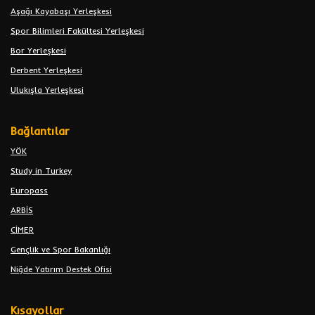
Aşağı Kayabaşı Yerleşkesi
Spor Bilimleri Fakültesi Yerleşkesi
Bor Yerleşkesi
Derbent Yerleşkesi
Ulukışla Yerleşkesi
Bağlantılar
YÖK
Study in Turkey
Europass
ARBİS
CİMER
Gençlik ve Spor Bakanlığı
Niğde Yatırım Destek Ofisi
Kısayollar