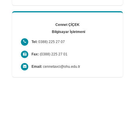
Cennet ÇİÇEK
Bilgisayar İşletmeni
Tel:
0388) 225 27 07
Fax:
(0388) 225 27 01
Email:
cennetavci@ohu.edu.tr