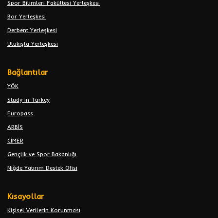
Spor Bilimleri Fakültesi Yerleşkesi
Bor Yerleşkesi
Derbent Yerleşkesi
Ulukışla Yerleşkesi
Bağlantılar
YÖK
Study in Turkey
Europass
ARBİS
CİMER
Gençlik ve Spor Bakanlığı
Niğde Yatırım Destek Ofisi
Kısayollar
Kişisel Verilerin Korunması