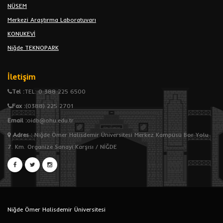
NÜSEM
Merkezi Araştırma Laboratuvarı
KONUKEVİ
Niğde TEKNOPARK
İletişim
Tel :
TEL: 0 388 225 6500
Fax :
(0388) 225 2701
Email :
oidb@ohu.edu.tr
Adres
:
Niğde Ömer Halisdemir Üniversitesi Merkez Kampüsü Bor Yolu
7. Km. Organize Sanayi Karşısı / NİĞDE
Niğde Ömer Halisdemir Üniversitesi