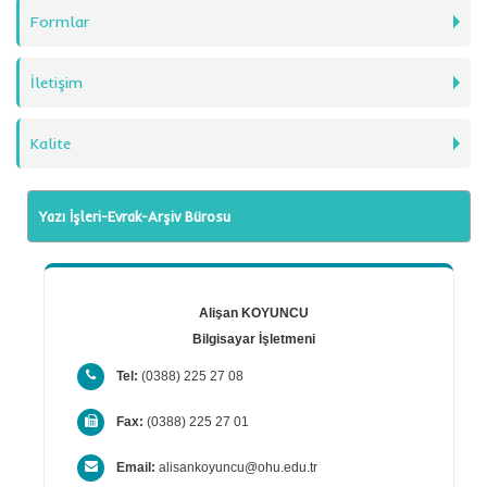
Formlar
İletişim
Kalite
Yazı İşleri-Evrak-Arşiv Bürosu
Alişan KOYUNCU
Bilgisayar İşletmeni
Tel:
(0388) 225 27 08
Fax:
(0388) 225 27 01
Email:
alisankoyuncu@ohu.edu.tr