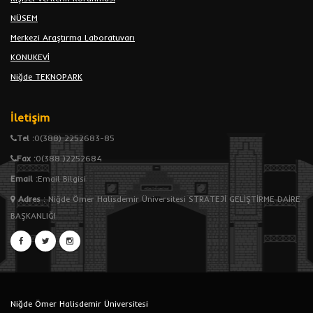
NÜSEM
Merkezi Araştırma Laboratuvarı
KONUKEVİ
Niğde TEKNOPARK
İletişim
Tel :
0(388) 2252683-85
Fax :
0(388 )2252684
Email :
Email Bilgisi
Adres
:
Niğde Ömer Halisdemir Üniversitesi STRATEJİ GELİŞTİRME DAİRE
BAŞKANLIĞI
Niğde Ömer Halisdemir Üniversitesi