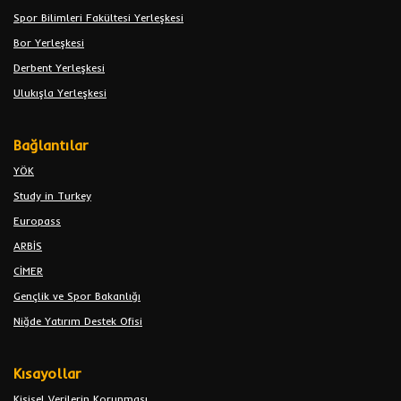
Spor Bilimleri Fakültesi Yerleşkesi
Bor Yerleşkesi
Derbent Yerleşkesi
Ulukışla Yerleşkesi
Bağlantılar
YÖK
Study in Turkey
Europass
ARBİS
CİMER
Gençlik ve Spor Bakanlığı
Niğde Yatırım Destek Ofisi
Kısayollar
Kişisel Verilerin Korunması