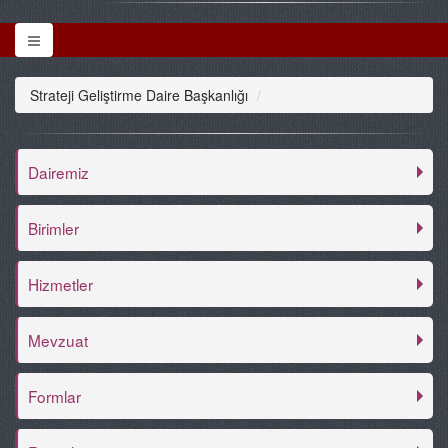
Strateji Geliştirme Daire Başkanlığı
Dairemiz
Birimler
Hizmetler
Mevzuat
Formlar