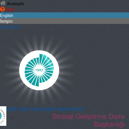
Anasayfa
SSS
English
İletişim
Hızlı Erişim
NİĞDE ÖMER HALİSDEMİR ÜNİVERSİTESİ
Strateji Geliştirme Daire
Başkanlığı