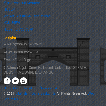
Kişisel Verilerin Korunması
NÜSEM
Merkezi Araştırma Laboratuvarı
KONUKEVİ
Niğde TEKNOPARK
İletişim
Tel :
0(388) 2252683-85
Fax :
0(388 )2252684
Email :
Email Bilgisi
Adres
:
Niğde Ömer Halisdemir Üniversitesi STRATEJİ
GELİŞTİRME DAİRE BAŞKANLIĞI
Niğde Ömer Halisdemir Üniversitesi
© 2024.
Bilgi İşlem Daire Başkanlığı
All Rights Reserved.
Web
Sorumlusu