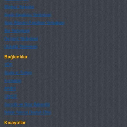
Merkez Yerleşke
Aşağı Kayabaşı Yerleşkesi
Spor Bilimleri Fakültesi Yerleşkesi
Bor Yerleşkesi
Derbent Yerleşkesi
Ulukışla Yerleşkesi
Bağlantılar
YÖK
Study in Turkey
Europass
ARBİS
CİMER
Gençlik ve Spor Bakanlığı
Niğde Yatırım Destek Ofisi
Kısayollar