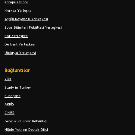
Kampus Planı
Merkez Yerleşke
Aşağı Kayabaşı Yerleşkesi
Spor Bilimleri Fakültesi Yerleşkesi
Bor Yerleşkesi
Derbent Yerleşkesi
Ulukışla Yerleşkesi
Bağlantılar
YÖK
Study in Turkey
Europass
ARBİS
CİMER
Gençlik ve Spor Bakanlığı
Niğde Yatırım Destek Ofisi