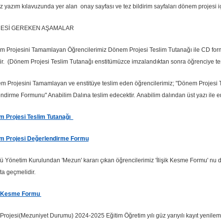
z yazım kılavuzunda yer alan onay sayfası ve tez bildirim sayfaları dönem projesi i
MESİ GEREKEN AŞAMALAR
m Projesini Tamamlayan Öğrencilerimiz Dönem Projesi Teslim Tutanağı ile CD for
ir. (Dönem Projesi Teslim Tutanağı enstitümüzce imzalandıktan sonra öğrenciye tes
m Projesini Tamamlayan ve enstitüye teslim eden öğrencilerimiz; "Dönem Projesi 
ndirme Formunu" Anabilim Dalına teslim edecektir. Anabilim dalından üst yazı ile e
 Projesi Teslim Tutanağı
 Projesi Değerlendirme Formu
itü Yönetim Kurulundan 'Mezun' kararı çıkan öğrencilerimiz 'İlişik Kesme Formu' nu
ata geçmelidir.
ik Kesme Formu
rojesi(Mezuniyet Durumu) 2024-2025 Eğitim Öğretim yılı güz yarıyılı kayıt yenilem