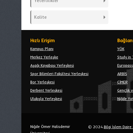
Yeterlilikler
Kalite
Hızlı Erişim
Bağlant
Kampus Planı
YÖK
Merkez Yerleşke
Study in 
Aşağı Kayabaşı Yerleşkesi
Europass
Spor Bilimleri Fakültesi Yerleşkesi
ARBİS
Bor Yerleşkesi
CİMER
Derbent Yerleşkesi
Gençlik v
Ulukışla Yerleşkesi
Niğde Yat
Niğde Ömer Halisdemir
© 2024.
Bilgi İşlem Daire