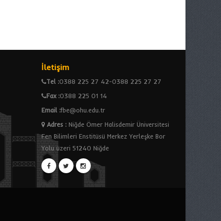
İletişim
Tel :
0388 225 27 42-0388 225 27 27
Fax :
0388 225 01 14
Email :
fbe@ohu.edu.tr
Adres
:
Niğde Ömer Halisdemir Üniversitesi
Fen Bilimleri Enstitüsü Merkez Yerleşke Bor
Yolu üzeri 51240 Niğde