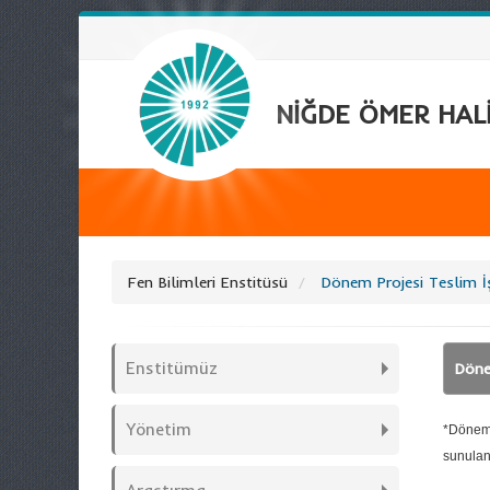
NİĞDE ÖMER HALİ
Fen Bilimleri Enstitüsü
Dönem Projesi Teslim İ
Enstitümüz
Döne
Yönetim
*Dönem P
sunulan 