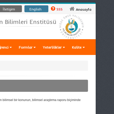
İletişim
English
SSS
Anasayfa
n Bilimleri Enstitüsü
renci
Formlar
Yeterlilikler
Kalite
n bilimsel bir konunun, bilimsel araştırma raporu biçiminde