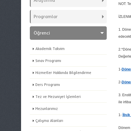
Araştırma
NOT: Te
Programlar
İZLEN
1. Döne
Öğrenci
edecekt
Akademik Takvim
2.*Döne
Değerle
Sınav Programı
1-
Dönem
Hizmetler Hakkında Bilgilendirme
2-
Dönem
Ders Programı
3. Enst
Tez ve Mezuniyet İşlemleri
ile irtib
Mezunlarımız
1-
İliş
Çalışma Alanları
Dönem P