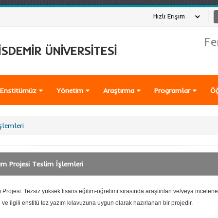
Hızlı Erişim
Fe
SDEMİR ÜNİVERSİTESİ
Enstitümüz
Yönetim
Araştırma
Programlar
Öğ
şlemleri
m Projesi Teslim İşlemleri
rojesi: Tezsiz yüksek lisans eğitim-öğretimi sırasında araştırılan ve/veya incelene
ve ilgili enstitü tez yazım kılavuzuna uygun olarak hazırlanan bir projedir.