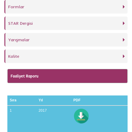
Formlar
STAR Dergisi
Yarışmalar
Kalite
Faaliyet Raporu
Sıra
Yıl
PDF
1
2017