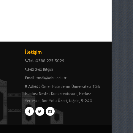
İletişim
Tel :
0388 225 3029
Fax :
Fax Bilgisi
Email :
tmdk@ohu.edu.tr
Adres
:
Ömer Halisdemir Üniversitesi Türk
Musikisi Devlet Konservatuvarı, Merkez
Yerleşke, Bor Yolu Üzeri, Niğde, 51240