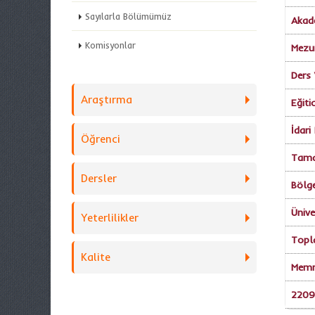
Sayılarla Bölümümüz
Akade
Komisyonlar
Mezun
Ders 
Araştırma
Eğiti
İdari
Öğrenci
Tamam
Dersler
Bölge
Ünive
Yeterlilikler
Topla
Kalite
Memnu
2209 