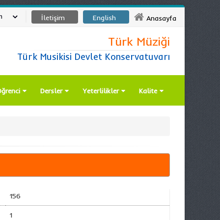
m
İletişim
English
Anasayfa
Türk Müziği
Türk Musikisi Devlet Konservatuvarı
ğrenci
Dersler
Yeterlilikler
Kalite
156
1