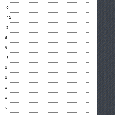
10
142
15
6
9
13
0
0
0
0
3