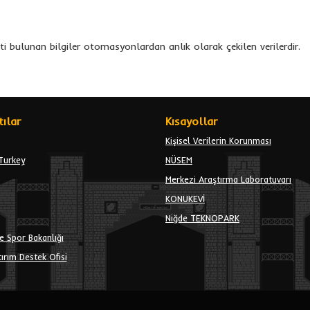
eti bulunan bilgiler otomasyonlardan anlık olarak çekilen verilerdir.
ılar
Kısayollar
Kişisel Verilerin Korunması
Turkey
NÜSEM
Merkezi Araştırma Laboratuvarı
KONUKEVİ
Niğde TEKNOPARK
e Spor Bakanlığı
ırım Destek Ofisi