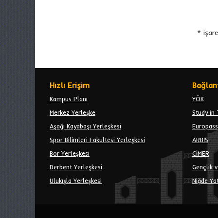
* işar
Hızlı Erişim
Bağlant
Kampus Planı
YÖK
Merkez Yerleşke
Study in 
Aşağı Kayabaşı Yerleşkesi
Europass
Spor Bilimleri Fakültesi Yerleşkesi
ARBİS
Bor Yerleşkesi
CİMER
Derbent Yerleşkesi
Gençlik v
Ulukışla Yerleşkesi
Niğde Yat