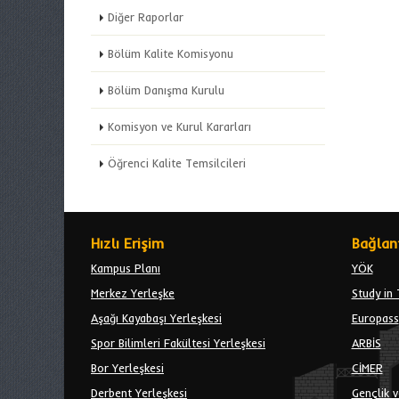
Diğer Raporlar
Bölüm Kalite Komisyonu
Bölüm Danışma Kurulu
Komisyon ve Kurul Kararları
Öğrenci Kalite Temsilcileri
Hızlı Erişim
Bağlant
Kampus Planı
YÖK
Merkez Yerleşke
Study in 
Aşağı Kayabaşı Yerleşkesi
Europass
Spor Bilimleri Fakültesi Yerleşkesi
ARBİS
Bor Yerleşkesi
CİMER
Derbent Yerleşkesi
Gençlik v