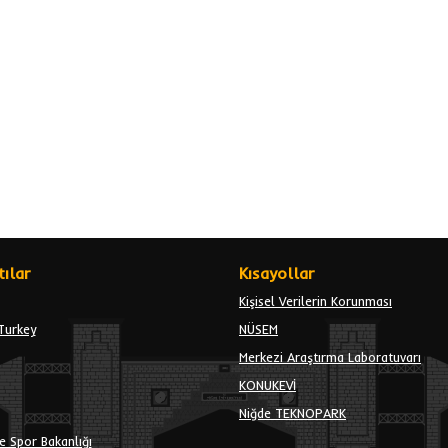
ılar
Kısayollar
Kişisel Verilerin Korunması
Turkey
NÜSEM
Merkezi Araştırma Laboratuvarı
KONUKEVİ
Niğde TEKNOPARK
e Spor Bakanlığı