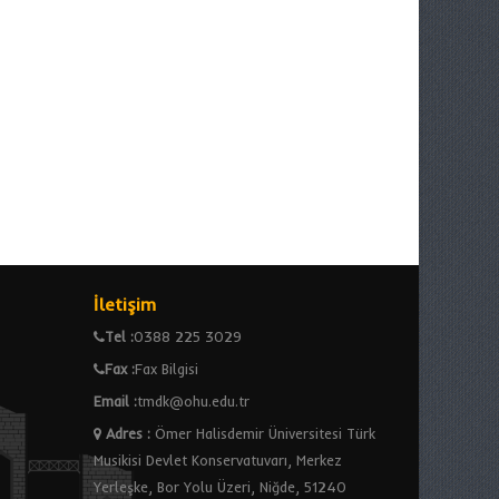
İletişim
Tel :
0388 225 3029
Fax :
Fax Bilgisi
Email :
tmdk@ohu.edu.tr
Adres
:
Ömer Halisdemir Üniversitesi Türk
Musikisi Devlet Konservatuvarı, Merkez
Yerleşke, Bor Yolu Üzeri, Niğde, 51240