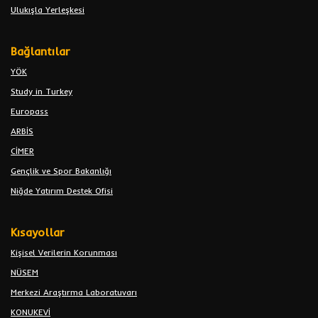
Ulukışla Yerleşkesi
Bağlantılar
YÖK
Study in Turkey
Europass
ARBİS
CİMER
Gençlik ve Spor Bakanlığı
Niğde Yatırım Destek Ofisi
Kısayollar
Kişisel Verilerin Korunması
NÜSEM
Merkezi Araştırma Laboratuvarı
KONUKEVİ