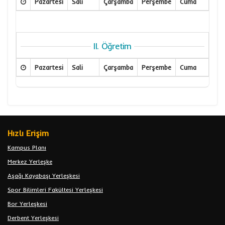
Pazartesi
Sali
Çarşamba
Perşembe
Cuma
II. Öğretim
Pazartesi
Sali
Çarşamba
Perşembe
Cuma
Hızlı Erişim
Kampus Planı
Merkez Yerleşke
Aşağı Kayabaşı Yerleşkesi
Spor Bilimleri Fakültesi Yerleşkesi
Bor Yerleşkesi
Derbent Yerleşkesi