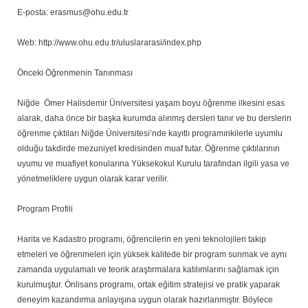
E-posta: erasmus@ohu.edu.tr
Web: http://www.ohu.edu.tr/uluslararasi/index.php
Önceki Öğrenmenin Tanınması
Niğde Ömer Halisdemir Üniversitesi yaşam boyu öğrenme ilkesini esas
alarak, daha önce bir başka kurumda alınmış dersleri tanır ve bu derslerin
öğrenme çıktıları Niğde Üniversitesi’nde kayıtlı programınkilerle uyumlu
olduğu takdirde mezuniyet kredisinden muaf tutar. Öğrenme çıktılarının
uyumu ve muafiyet konularına Yüksekokul Kurulu tarafından ilgili yasa ve
yönetmeliklere uygun olarak karar verilir.
Program Profili
Harita ve Kadastro programı, öğrencilerin en yeni teknolojileri takip
etmeleri ve öğrenmeleri için yüksek kalitede bir program sunmak ve aynı
zamanda uygulamalı ve teorik araştırmalara katılımlarını sağlamak için
kurulmuştur. Önlisans programı, ortak eğitim stratejisi ve pratik yaparak
deneyim kazandırma anlayışına uygun olarak hazırlanmıştır. Böylece