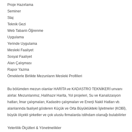
Proje Hazırlama
Seminer
Staj
Teknik Gezi
Web Tabanlı Öğrenme
Uygulama
Yerinde Uygulama
Mesleki Faaliyet
Sosyal Faaliyet
Alan Çalışması
Rapor Yazma
Örneklerle Birlikte Mezunların Mesleki Profilleri
Bu bölümden mezun olanlar HARİTA ve KADASTRO TEKNİKERİ unvanı
alırlar. Mezunlarımız, Halihazır Harita, Yol projeleri, Su ve Kanalizasyon
hatları, İmar çalışmaları, Kadastro çalışmaları ve Enerji Nakil Hatları vb.
alanlarında faaliyet gösteren Küçük ve Orta Büyüklükteki İşletmeler (KOBİ),
büyük ölçekli şirketler ve çok uluslu firmalarda istihdam olanağı bulabilirler
Yeterlilik Ölçütleri & Yönetmelikler