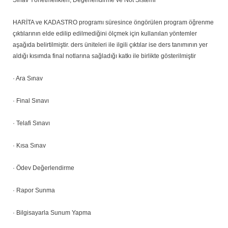
Sınav Yönetmelikleri, Değerlendirme ve Not Sistemi
HARİTA ve KADASTRO programı süresince öngörülen program öğrenme
çıktılarının elde edilip edilmediğini ölçmek için kullanılan yöntemler
aşağıda belirtilmiştir. ders üniteleri ile ilgili çıktılar ise ders tanımının yer
aldığı kısımda final notlarına sağladığı katkı ile birlikte gösterilmiştir
· Ara Sınav
· Final Sınavı
· Telafi Sınavı
· Kısa Sınav
· Ödev Değerlendirme
· Rapor Sunma
· Bilgisayarla Sunum Yapma