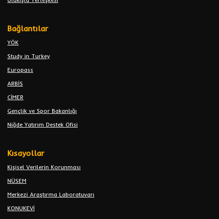
Bağlantılar
YÖK
Study in Turkey
Europass
ARBİS
CİMER
Gençlik ve Spor Bakanlığı
Niğde Yatırım Destek Ofisi
Kısayollar
Kişisel Verilerin Korunması
NÜSEM
Merkezi Araştırma Laboratuvarı
KONUKEVİ