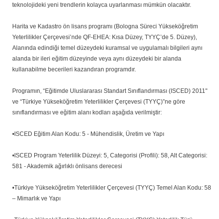
teknolojideki yeni trendlerin kolayca uyarlanması mümkün olacaktır.
Harita ve Kadastro ön lisans programı (Bologna Süreci Yükseköğretim
Yeterlilikler Çerçevesi’nde QF-EHEA: Kısa Düzey, TYYÇ’de 5. Düzey),
Alanında edindiği temel düzeydeki kuramsal ve uygulamalı bilgileri aynı
alanda bir ileri eğitim düzeyinde veya aynı düzeydeki bir alanda
kullanabilme becerileri kazandıran programdır.
Programın, “Eğitimde Uluslararası Standart Sınıflandırması (ISCED) 2011"
ve “Türkiye Yükseköğretim Yeterlilikler Çerçevesi (TYYÇ)”ne göre
sınıflandırması ve eğitim alanı kodları aşağıda verilmiştir:
•ISCED Eğitim Alan Kodu: 5 - Mühendislik, Üretim ve Yapı
•ISCED Program Yeterlilik Düzeyi: 5, Categorisi (Profili): 58, Alt Categorisi:
581 - Akademik ağırlıklı önlisans derecesi
•Türkiye Yükseköğretim Yeterlilikler Çerçevesi (TYYÇ) Temel Alan Kodu: 58
– Mimarlık ve Yapı