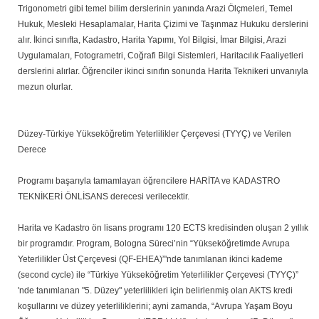
Trigonometri gibi temel bilim derslerinin yanında Arazi Ölçmeleri, Temel
Hukuk, Mesleki Hesaplamalar, Harita Çizimi ve Taşınmaz Hukuku derslerini
alır. İkinci sınıfta, Kadastro, Harita Yapımı, Yol Bilgisi, İmar Bilgisi, Arazi
Uygulamaları, Fotogrametri, Coğrafi Bilgi Sistemleri, Haritacılık Faaliyetleri
derslerini alırlar. Öğrenciler ikinci sınıfın sonunda Harita Teknikeri unvanıyla
mezun olurlar.
Düzey-Türkiye Yükseköğretim Yeterlilikler Çerçevesi (TYYÇ) ve Verilen
Derece
Programı başarıyla tamamlayan öğrencilere HARİTA ve KADASTRO
TEKNİKERİ ÖNLİSANS derecesi verilecektir.
Harita ve Kadastro ön lisans programı 120 ECTS kredisinden oluşan 2 yıllık
bir programdır. Program, Bologna Süreci’nin “Yükseköğretimde Avrupa
Yeterlilikler Üst Çerçevesi (QF-EHEA)”'nde tanımlanan ikinci kademe
(second cycle) ile “Türkiye Yükseköğretim Yeterlilikler Çerçevesi (TYYÇ)”
'nde tanımlanan "5. Düzey" yeterlilikleri için belirlenmiş olan AKTS kredi
koşullarını ve düzey yeterliliklerini; ayni zamanda, “Avrupa Yaşam Boyu