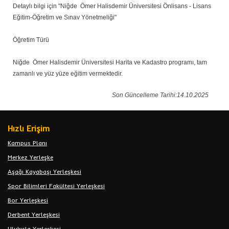
Detaylı bilgi için "Niğde Ömer Halisdemir Üniversitesi Önlisans - Lisans
Eğitim-Öğretim ve Sınav Yönetmeliği"
Öğretim Türü
Niğde Ömer Halisdemir Üniversitesi Harita ve Kadastro programı, tam
zamanlı ve yüz yüze eğitim vermektedir.
Son Güncelleme Tarihi:14.10.2025
Hızlı Erişim
Kampus Planı
Merkez Yerleşke
Aşağı Kayabaşı Yerleşkesi
Spor Bilimleri Fakültesi Yerleşkesi
Bor Yerleşkesi
Derbent Yerleşkesi
Ulukışla Yerleşkesi