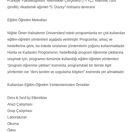
•Türkiye Yükseköğretim Yeterlilikler Çerçevesi (TYYÇ) Yeterlilik Türü
(profili): Akademik ağırlıklı "5. Düzey" önlisans derecesi
Eğitim Öğretim Metodları
Niğde Ömer Halisdemir Üniversitesi’ndeki programlarda en çok kullanılan
eğitim-öğretim yöntemleri aşağıda verilmiştir. Programlar, amaç ve
hedeflerine göre, bu listede sıralanan yöntemlerin çoğunu kullanmaktadır.
Harita ve Kadastro Programının, hedeflediği program öğrenme çıktılarına
ulaşmak için, programın tümünde kullandığı eğitim-öğretim yöntemleri
“program öğrenme çıktıları” kısmında, programdaki bir dersle ilgili
yöntemler ise “ders tanıtım ve uygulama bilgileri” kısmında yer almaktadır.
Kullanılan Eğitim-Öğretim Yöntemlerinden Örnekler
Ders & Sınıf İçi Etkinlikler
Arazi Çalışması
Grup Çalışması
Laboratuvar
Okuma
Ödev