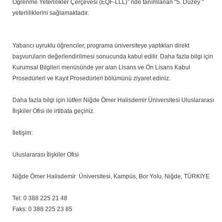
Öğrenme Yeterlilikler Çerçevesi (EQF-LLL)” nde tanımlanan "5. Düzey "
yeterliliklerini sağlamaktadır.
Yabancı uyruklu öğrenciler, programa üniversiteye yaptıkları direkt
başvuruların değerlendirilmesi sonucunda kabul edilir. Daha fazla bilgi için
Kurumsal Bilgileri menüsünde yer alan Lisans ve Ön Lisans Kabul
Prosedürleri ve Kayıt Prosedürleri bölümünü ziyaret ediniz.
Daha fazla bilgi için lütfen Niğde Ömer Halisdemir Üniversitesi Uluslararası
İlişkiler Ofisi ile irtibata geçiniz.
İletişim:
Uluslararası İlişkiler Ofisi
Niğde Ömer Halisdemir Üniversitesi, Kampüs, Bor Yolu, Niğde, TÜRKİYE
Tel: 0 388 225 21 48
Faks: 0 388 225 23 85