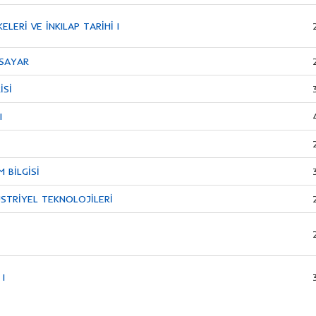
ELERİ VE İNKILAP TARİHİ I
İSAYAR
İSİ
I
M BİLGİSİ
STRİYEL TEKNOLOJİLERİ
 I