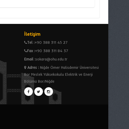
İletişim
Tel :
+90 388 311 45 27
Fax :
+90 388 311 84 37
Email :
sokara@ohu.edu.tr
Adres
:
Niğde Ömer Halisdemir Üniversitesi
Bor Meslek Yüksekokulu Elektrik ve Enerji
Bölümü Bor/Niğde