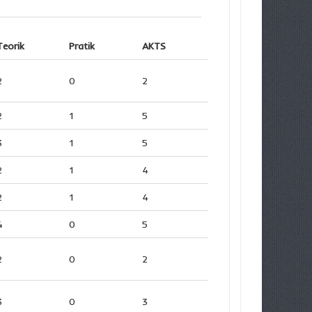
Teorik
Pratik
AKTS
2
0
2
2
1
5
3
1
5
2
1
4
2
1
4
4
0
5
2
0
2
3
0
3