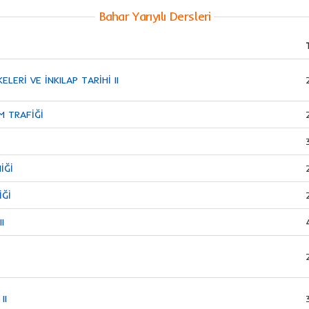
Bahar Yarıyılı Dersleri
ELERİ VE İNKILAP TARİHİ II
M TRAFİĞİ
İĞİ
İĞİ
I
II