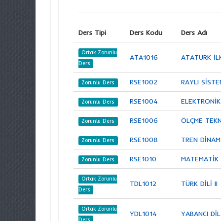
Ders Tipi
Ders Kodu
Ders Adı
Ortak Zorunlu
ATA1016
ATATÜRK İLK
Ders
RSE1002
RAYLI SİSTE
Zorunlu Ders
RSE1004
ELEKTRONİK
Zorunlu Ders
RSE1006
ÖLÇME TEKN
Zorunlu Ders
RSE1008
TREN DİNAM
Zorunlu Ders
RSE1010
MATEMATİK I
Zorunlu Ders
Ortak Zorunlu
TDL1012
TÜRK DİLİ II
Ders
Ortak Zorunlu
YDL1014
YABANCI DİL 
Ders