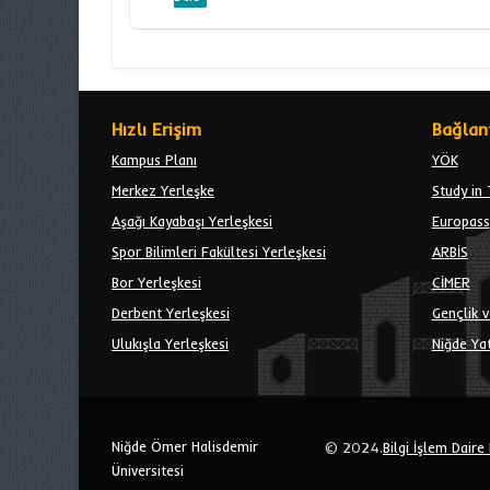
Hızlı Erişim
Bağlant
Kampus Planı
YÖK
Merkez Yerleşke
Study in 
Aşağı Kayabaşı Yerleşkesi
Europass
Spor Bilimleri Fakültesi Yerleşkesi
ARBİS
Bor Yerleşkesi
CİMER
Derbent Yerleşkesi
Gençlik v
Ulukışla Yerleşkesi
Niğde Yat
Niğde Ömer Halisdemir
© 2024.
Bilgi İşlem Daire
Üniversitesi