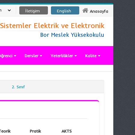
m
İletişim
English
Anasayfa
 Sistemler Elektrik ve Elektronik
Bor Meslek Yüksekokulu
ğrenci
Dersler
Yeterlilikler
Kalite
2. Sınıf
Teorik
Pratik
AKTS