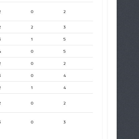
2
0
2
2
2
3
3
1
5
4
0
5
2
0
2
3
0
4
2
1
4
2
0
2
3
0
3