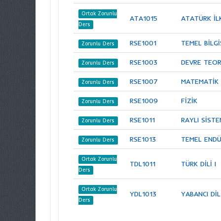
Ortak Zorunlu
ATA1015
ATATÜRK İLK
Ders
RSE1001
TEMEL BİLG
Zorunlu Ders
RSE1003
DEVRE TEOR
Zorunlu Ders
RSE1007
MATEMATİK 
Zorunlu Ders
RSE1009
FİZİK
Zorunlu Ders
RSE1011
RAYLI SİSTE
Zorunlu Ders
RSE1013
TEMEL ENDÜ
Zorunlu Ders
Ortak Zorunlu
TDL1011
TÜRK DİLİ I
Ders
Ortak Zorunlu
YDL1013
YABANCI DİL
Ders