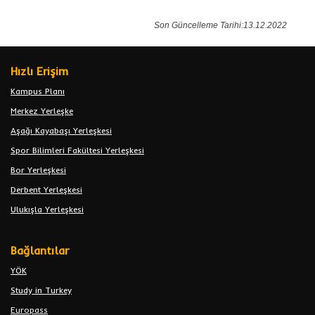
Son Güncelleme Tarihi:13.12.2022
Hızlı Erişim
Kampus Planı
Merkez Yerleşke
Aşağı Kayabaşı Yerleşkesi
Spor Bilimleri Fakültesi Yerleşkesi
Bor Yerleşkesi
Derbent Yerleşkesi
Ulukışla Yerleşkesi
Bağlantılar
YÖK
Study in Turkey
Europass