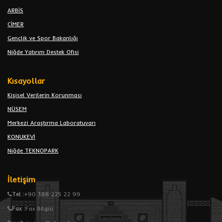
ARBİS
CİMER
Gençlik ve Spor Bakanlığı
Niğde Yatırım Destek Ofisi
Kısayollar
Kişisel Verilerin Korunması
NÜSEM
Merkezi Araştırma Laboratuvarı
KONUKEVİ
Niğde TEKNOPARK
İletişim
Tel :
+90 388 225 22 99
Fax :
Fax Bilgisi