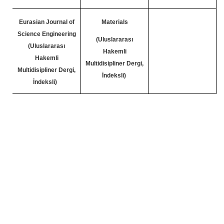
Eurasian Journal of
Materials
Science Engineering
(Uluslararası
(
Uluslararası
Hakemli
Hakemli
Multidisipliner Dergi,
Multidisipliner Dergi,
İndeksli)
İndeksli)