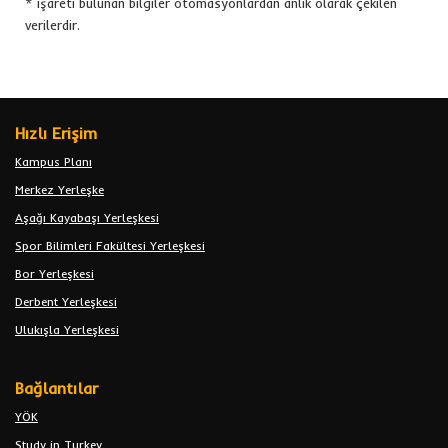
* işareti bulunan bilgiler otomasyonlardan anlık olarak çekilen
verilerdir.
Hızlı Erişim
Kampus Planı
Merkez Yerleşke
Aşağı Kayabaşı Yerleşkesi
Spor Bilimleri Fakültesi Yerleşkesi
Bor Yerleşkesi
Derbent Yerleşkesi
Ulukışla Yerleşkesi
Bağlantılar
YÖK
Study in Turkey