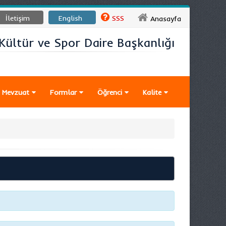
İletişim
English
SSS
Anasayfa
Kültür ve Spor Daire Başkanlığı
Mevzuat
Formlar
Öğrenci
Kalite