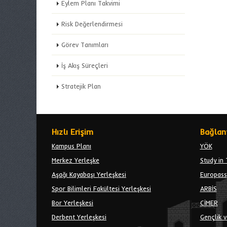
Eylem Planı Takvimi
Risk Değerlendirmesi
Görev Tanımları
İş Akış Süreçleri
Stratejik Plan
Hızlı Erişim
Bağlant
Kampus Planı
YÖK
Merkez Yerleşke
Study in 
Aşağı Kayabaşı Yerleşkesi
Europass
Spor Bilimleri Fakültesi Yerleşkesi
ARBİS
Bor Yerleşkesi
CİMER
Derbent Yerleşkesi
Gençlik v