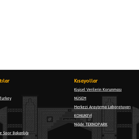
ılar
Kısayollar
Kişisel Verilerin Korunması
Turkey
NÜSEM
Merkezi Araştırma Laboratuvarı
KONUKEVİ
Niğde TEKNOPARK
e Spor Bakanlığı