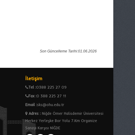
Son Güncelleme Tarihi:01.06.2026
İletişim
Tel :
0388 225 27 09
Fax :
0 388 225 27 11
Email :
sks@ohu.edu.tr
Adres
:
Niğde Ömer Halisdemir Üniversitesi
Merkez Yerleşke Bor Yolu 7.Km Organize
Sanayi Karşısı NİĞDE