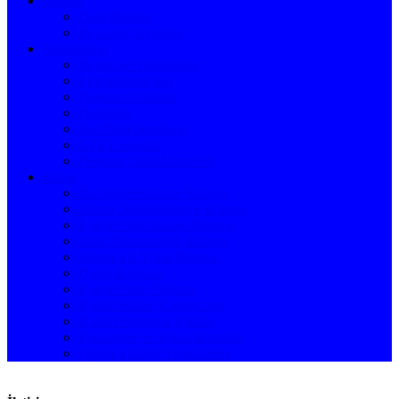
Dersler
Ders Planları
Kısa ders İçerikleri
Yeterlilikler
Beceri ve Yetkinlikler
Eğitim Amaçları
Program Çıktıları
Hedefleri
Not Değerlendirme
GZFT Analizi
Program Çıktı Matrisleri
Kalite
Öz Değerlendirme Raporu
Akran Değerlendirme Raporu
Eylem Planı İzleme Raporu
Aktif Danışmanlık Raporu
Öğrenci İş Yükü Raporu
Diger Raporlar
Eylem Planı Takvimi
Bölüm Kalite Komisyonu
Bölüm Danışma Kurulu
Komisyon ve Kurul Kararları
Öğrenci Kalite Temsilcileri