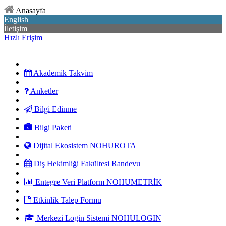
Anasayfa
English
İletişim
Hızlı Erişim
Akademik Takvim
Anketler
Bilgi Edinme
Bilgi Paketi
Dijital Ekosistem NOHUROTA
Diş Hekimliği Fakültesi Randevu
Entegre Veri Platform NOHUMETRİK
Etkinlik Talep Formu
Merkezi Login Sistemi NOHULOGIN