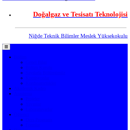
Doğalgaz ve Tesisatı Teknolojisi
Niğde Teknik Bilimler Meslek Yüksekokulu
Bölüm
Genel Bilgi
Bölüm Kurulu
Sayılarla Bölümümüz
Komisyonlar
Kordinatörlükler
Akademik Kadro
Araştırma
Projeler
Yayınlar
Laboratuvarlar
Öğrenci
Ders Programı
Formlar