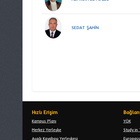
SEDAT ŞAHİN
Hızlı Erişim
Bağlant
Kampus Planı
YÖK
Merkez Yerleşke
Study in 
Aşağı Kayabaşı Yerleşkesi
Europass