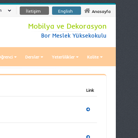
m
İletişim
English
Anasayfa
Mobilya ve Dekorasyon
Bor Meslek Yüksekokulu
ğrenci
Dersler
Yeterlilikler
Kalite
Link