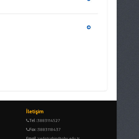
İletişim
Tel :
3883114527
Fax :
3883118437
Email :
sedatsahin@ohu.edu.tr