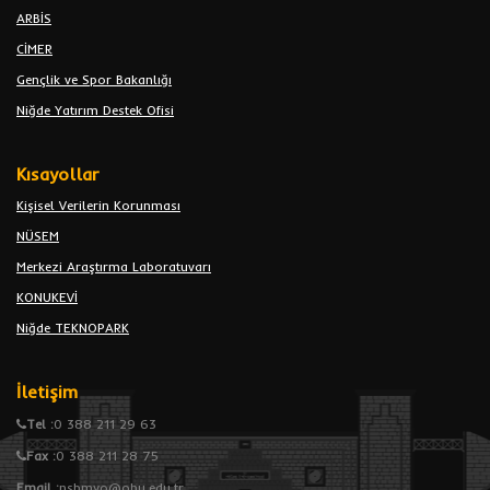
ARBİS
CİMER
Gençlik ve Spor Bakanlığı
Niğde Yatırım Destek Ofisi
Kısayollar
Kişisel Verilerin Korunması
NÜSEM
Merkezi Araştırma Laboratuvarı
KONUKEVİ
Niğde TEKNOPARK
İletişim
Tel :
0 388 211 29 63
Fax :
0 388 211 28 75
Email :
nsbmyo@ohu.edu.tr