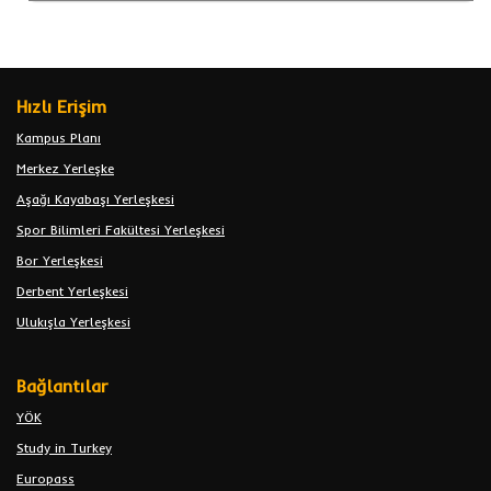
Hızlı Erişim
Kampus Planı
Merkez Yerleşke
Aşağı Kayabaşı Yerleşkesi
Spor Bilimleri Fakültesi Yerleşkesi
Bor Yerleşkesi
Derbent Yerleşkesi
Ulukışla Yerleşkesi
Bağlantılar
YÖK
Study in Turkey
Europass