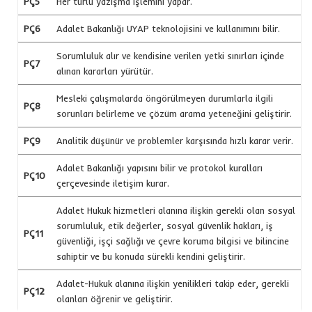
PÇ5
Her türlü yazışma işlemini yapar.
PÇ6
Adalet Bakanlığı UYAP teknolojisini ve kullanımını bilir.
Sorumluluk alır ve kendisine verilen yetki sınırları içinde
PÇ7
alınan kararları yürütür.
Mesleki çalışmalarda öngörülmeyen durumlarla ilgili
PÇ8
sorunları belirleme ve çözüm arama yeteneğini geliştirir.
PÇ9
Analitik düşünür ve problemler karşısında hızlı karar verir.
Adalet Bakanlığı yapısını bilir ve protokol kuralları
PÇ10
çerçevesinde iletişim kurar.
Adalet Hukuk hizmetleri alanına ilişkin gerekli olan sosyal
sorumluluk, etik değerler, sosyal güvenlik hakları, iş
PÇ11
güvenliği, işçi sağlığı ve çevre koruma bilgisi ve bilincine
sahiptir ve bu konuda sürekli kendini geliştirir.
Adalet-Hukuk alanına ilişkin yenilikleri takip eder, gerekli
PÇ12
olanları öğrenir ve geliştirir.