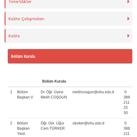
Yeterlilikler
Kalite Çalışmaları
Kalite
Bölüm Kurulu
Bölüm Kurulu
1
Bölüm
Dr. Öğr. Üyesi
melihcosgun@ohu.edu.tr
0
Başkan V.
Melih COŞGUN
388
211
25
30
2
Bölüm
Öğr. Gör. Uğur
uturker@ohu.edu.tr
0
Başkan
Cem TÜRKER
388
Yard.
211