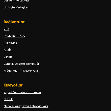
Derbent Yerleşkesi
Ulukışla Yerleşkesi
Bağlantılar
YÖK
Study in Turkey
Europass
ARBİS
CİMER
Gençlik ve Spor Bakanlığı
Niğde Yatırım Destek Ofisi
Kısayollar
Kişisel Verilerin Korunması
NÜSEM
Merkezi Araştırma Laboratuvarı