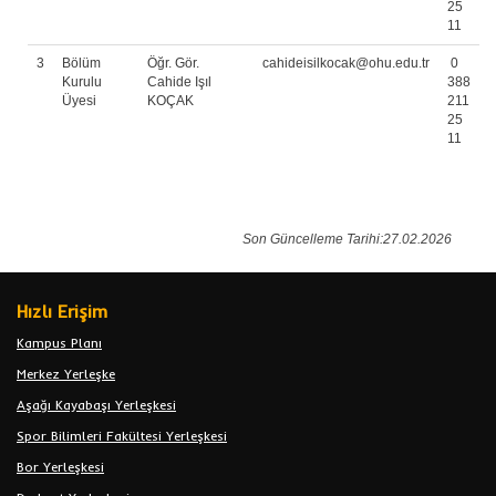
25
11
3
Bölüm
Öğr. Gör.
cahideisilkocak@ohu.edu.tr
0
Kurulu
Cahide Işıl
388
Üyesi
KOÇAK
211
25
11
Son Güncelleme Tarihi:27.02.2026
Hızlı Erişim
Kampus Planı
Merkez Yerleşke
Aşağı Kayabaşı Yerleşkesi
Spor Bilimleri Fakültesi Yerleşkesi
Bor Yerleşkesi