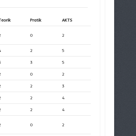
Teorik
Pratik
AKTS
2
0
2
4
2
5
3
3
5
2
0
2
2
2
3
2
2
4
2
2
4
2
0
2