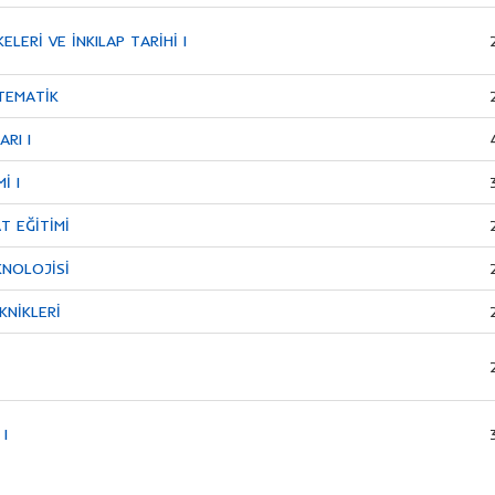
ELERİ VE İNKILAP TARİHİ I
TEMATİK
ARI I
İ I
T EĞİTİMİ
KNOLOJİSİ
KNİKLERİ
 I