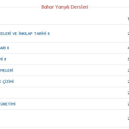
Bahar Yarıyılı Dersleri
ELERİ VE İNKILAP TARİHİ II
RI II
İ II
EMELERİ
K ÇİZİMİ
 ÜRETİMİ