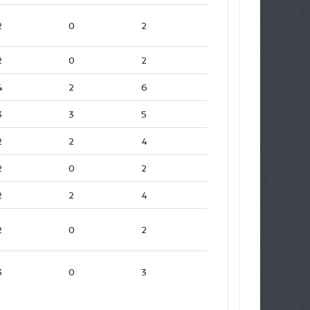
2
0
2
2
0
2
4
2
6
3
3
5
2
2
4
2
0
2
2
2
4
2
0
2
3
0
3