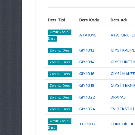
Ders Tipi
Ders Kodu
Ders Adı
Ortak Zorunlu
ATA1016
ATATÜRK İLK
Ders
GIY1012
GİYSİ KALIPLA
Zorunlu Ders
GIY1014
GİYSİ ÜRETİM
Zorunlu Ders
GIY1016
GİYSİ MALZ
Zorunlu Ders
GIY1018
GİYSİ TEKNİ
Zorunlu Ders
GIY1022
DRAPAJ
Zorunlu Ders
GIY1024
EV TEKSTİLİ
Zorunlu Ders
Ortak Zorunlu
TDL1012
TÜRK DİLİ II
Ders