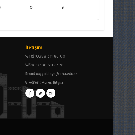
3
0
3
İletişim
Tel :
0388 311 86 00
Fax :
0388 311 85 99
Email :
aggokkaya@ohu.edu.tr
Adres
:
Adres Bilgisi