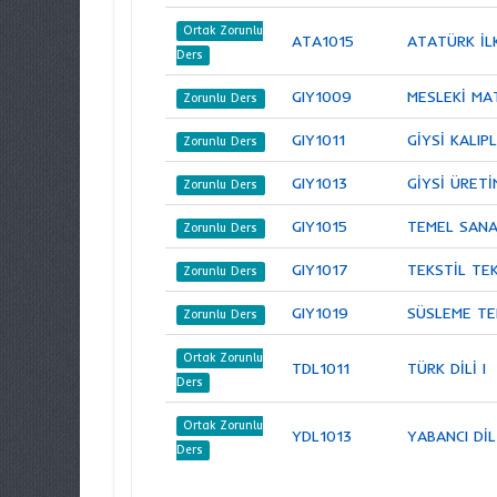
Ortak Zorunlu
ATA1015
ATATÜRK İLK
Ders
GIY1009
MESLEKİ MA
Zorunlu Ders
GIY1011
GİYSİ KALIPL
Zorunlu Ders
GIY1013
GİYSİ ÜRETİM
Zorunlu Ders
GIY1015
TEMEL SANA
Zorunlu Ders
GIY1017
TEKSTİL TE
Zorunlu Ders
GIY1019
SÜSLEME TE
Zorunlu Ders
Ortak Zorunlu
TDL1011
TÜRK DİLİ I
Ders
Ortak Zorunlu
YDL1013
YABANCI DİL
Ders