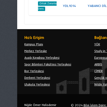
Ortak Zorunlu
YDL1014
YABANCI DİL 
Ders
Hızlı Erişim
Bağlant
Kampus Planı
YÖK
Merkez Yerleşke
Study in 
Aşağı Kayabaşı Yerleşkesi
Europass
Spor Bilimleri Fakültesi Yerleşkesi
ARBİS
Bor Yerleşkesi
CİMER
Derbent Yerleşkesi
Gençlik v
Ulukışla Yerleşkesi
Niğde Yat
Niğde Ömer Halisdemir
© 2024.
Bilgi İşlem Daire