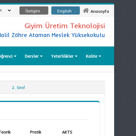
m
İletişim
English
Anasayfa
Giyim Üretim Teknolojisi
Halil Zöhre Ataman Meslek Yüksekokulu
ğrenci
Dersler
Yeterlilikler
Kalite
2. Sınıf
Teorik
Pratik
AKTS