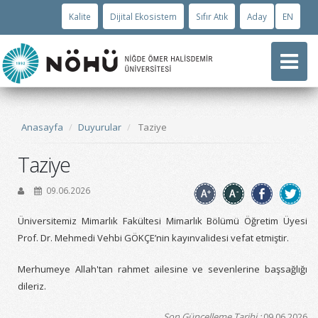
Kalite
Dijital Ekosistem
Sıfır Atık
Aday
EN
Anasayfa
Duyurular
Taziye
Taziye
09.06.2026
Üniversitemiz Mimarlık Fakültesi Mimarlık Bölümü Öğretim Üyesi
Prof. Dr. Mehmedi Vehbi GÖKÇE’nin kayınvalidesi vefat etmiştir.
Merhumeye Allah'tan rahmet ailesine ve sevenlerine başsağlığı
dileriz.
Son Güncelleme Tarihi :
09.06.2026