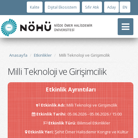
Kalite
Dijital Ekosistem
Sıfır Atık
Aday
EN
Anasayfa
Etkinlikler
Milli Teknoloji ve Girişimcilik
Milli Teknoloji ve Girişimcilik
Etkinlik Ayrıntıları
Etkinlik Adı
:
Milli Teknoloji ve Girişimcilik
Etkinlik Tarihi
:
05.06.2026 - 05.06.2026 / 15:00
Etkinlik Türü
:
Bilimsel Etkinlikler
Etkinlik Yeri
:
Şehit Ömer Halisdemir Kongre ve Kültür