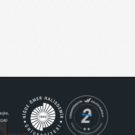
eşke,
1240