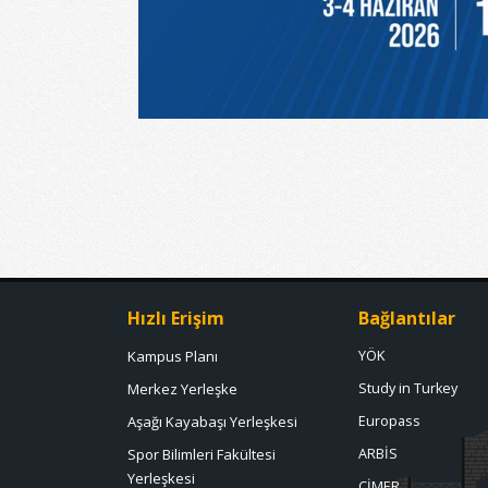
Hızlı Erişim
Bağlantılar
Kampus Planı
YÖK
Merkez Yerleşke
Study in Turkey
Aşağı Kayabaşı Yerleşkesi
Europass
Spor Bilimleri Fakültesi
ARBİS
Yerleşkesi
CİMER