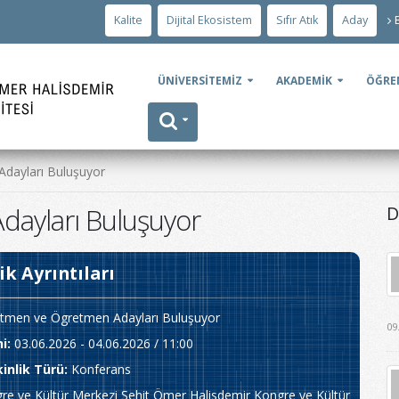
Kalite
Dijital Ekosistem
Sıfır Atık
Aday
ÜNİVERSİTEMİZ
AKADEMİK
ÖĞRE
dayları Buluşuyor
ayları Buluşuyor
D
ik Ayrıntıları
tmen ve Ögretmen Adayları Buluşuyor
09
hi
:
03.06.2026 - 04.06.2026 / 11:00
kinlik Türü
:
Konferans
e ve Kültür Merkezi Şehit Ömer Halisdemir Kongre ve Kültür