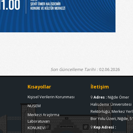
Son Güncelleme Tarihi :
02.06.2026
Kısayollar
İletişim
Kişisel Verilerin Korunması
Adres
:
Niğde Ömer
Halisdemir Üniversitesi
NÜSEM
Rektörlüğü, Merkez Yerl
Merkezi Araştırma
Bor Yolu Üzeri, Niğde, 5
Laboratuvarı
Kep Adresi
:
KONUKEVİ