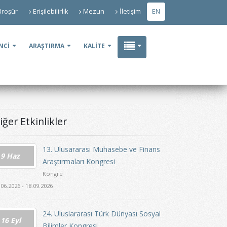
Broşür
Erişilebilirlik
Mezun
İletişim
EN
NCİ
ARAŞTIRMA
KALİTE
iğer Etkinlikler
13. Ulusararası Muhasebe ve Finans
9 Haz
Araştırmaları Kongresi
Kongre
.06.2026 - 18.09.2026
24. Uluslararası Türk Dünyası Sosyal
16 Eyl
Bilimler Kongresi