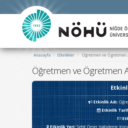
Anasayfa
Etkinlikler
Öğretmen ve Ögretmen A
Öğretmen ve Ögretmen Ad
Etkinl
Etkinlik Adı
:
Öğre
Etkinlik Tari
Et
Etkinlik Yeri
:
Şehit Ömer Halisdemir Kongr