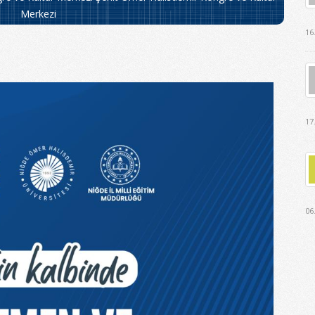
Merkezi
16
17
06