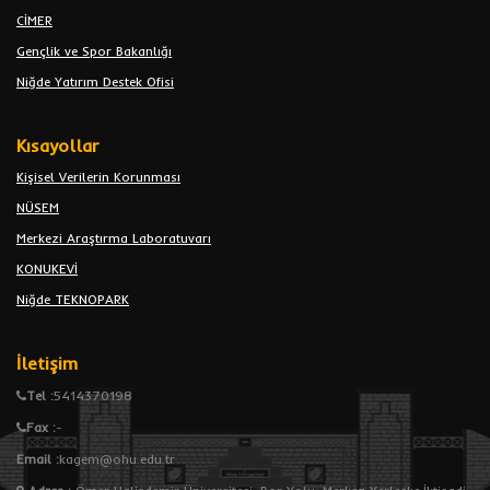
CİMER
Gençlik ve Spor Bakanlığı
Niğde Yatırım Destek Ofisi
Kısayollar
Kişisel Verilerin Korunması
NÜSEM
Merkezi Araştırma Laboratuvarı
KONUKEVİ
Niğde TEKNOPARK
İletişim
Tel :
5414370198
Fax :
-
Email :
kagem@ohu.edu.tr