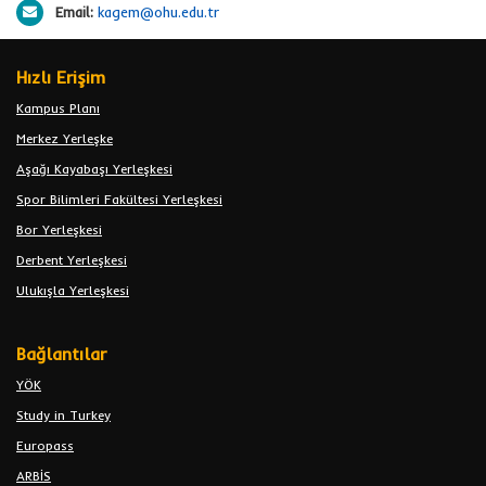
Email:
kagem@ohu.edu.tr
Hızlı Erişim
Kampus Planı
Merkez Yerleşke
Aşağı Kayabaşı Yerleşkesi
Spor Bilimleri Fakültesi Yerleşkesi
Bor Yerleşkesi
Derbent Yerleşkesi
Ulukışla Yerleşkesi
Bağlantılar
YÖK
Study in Turkey
Europass
ARBİS