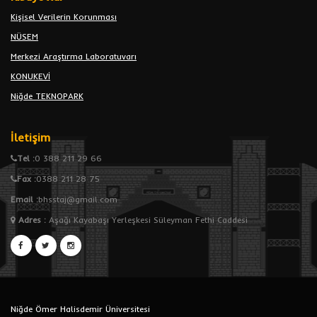
Kişisel Verilerin Korunması
NÜSEM
Merkezi Araştırma Laboratuvarı
KONUKEVİ
Niğde TEKNOPARK
İletişim
Tel :
0 388 211 29 66
Fax :
0388 211 28 75
Email :
bhsstaj@gmail.com
Adres
:
Aşağı Kayabaşı Yerleşkesi Süleyman Fethi Caddesi
Niğde Ömer Halisdemir Üniversitesi