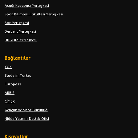
Aşağı Kayabaşı Yerleşkesi
Spor Bilimleri Fakültesi Yerleşkesi
Bor Yerleşkesi
Derbent Yerleşkesi
Ulukışla Yerleşkesi
Bağlantılar
YÖK
Study in Turkey
Europass
ARBİS
CİMER
Gençlik ve Spor Bakanlığı
Niğde Yatırım Destek Ofisi
Kısayollar