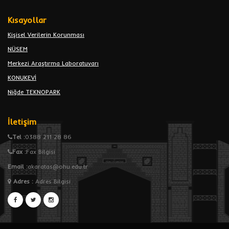
Kısayollar
Kişisel Verilerin Korunması
NÜSEM
Merkezi Araştırma Laboratuvarı
KONUKEVİ
Niğde TEKNOPARK
İletişim
Tel :
0388 211 28 86
Fax :
Fax Bilgisi
Email :
akaratas@ohu.edu.tr
Adres
:
Adres Bilgisi