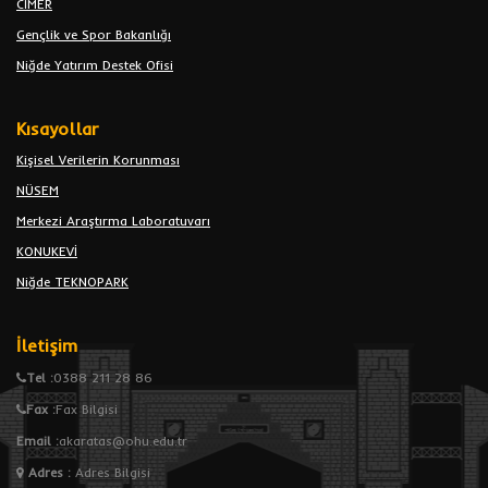
CİMER
Gençlik ve Spor Bakanlığı
Niğde Yatırım Destek Ofisi
Kısayollar
Kişisel Verilerin Korunması
NÜSEM
Merkezi Araştırma Laboratuvarı
KONUKEVİ
Niğde TEKNOPARK
İletişim
Tel :
0388 211 28 86
Fax :
Fax Bilgisi
Email :
akaratas@ohu.edu.tr
Adres
:
Adres Bilgisi