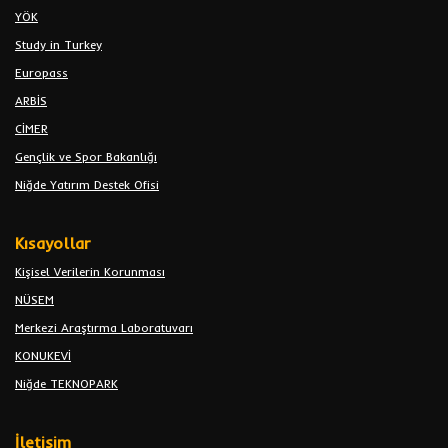
YÖK
Study in Turkey
Europass
ARBİS
CİMER
Gençlik ve Spor Bakanlığı
Niğde Yatırım Destek Ofisi
Kısayollar
Kişisel Verilerin Korunması
NÜSEM
Merkezi Araştırma Laboratuvarı
KONUKEVİ
Niğde TEKNOPARK
İletişim