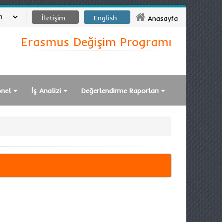
m
İletişim
English
Anasayfa
Erasmus Değişim Programı
onel
İş Analizi
Değerlendirme Raporları