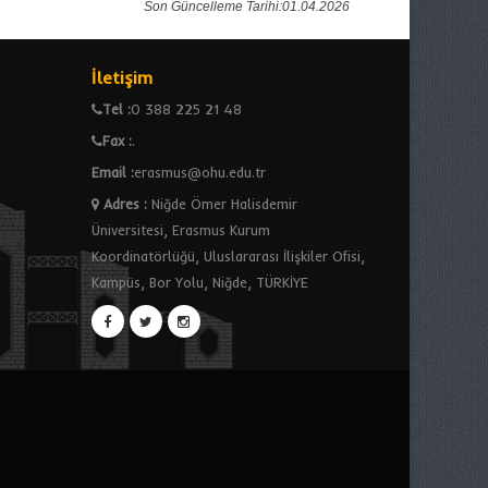
Son Güncelleme Tarihi:01.04.2026
İletişim
Tel :
0 388 225 21 48
Fax :
.
Email :
erasmus@ohu.edu.tr
Adres
:
Niğde Ömer Halisdemir
Üniversitesi, Erasmus Kurum
Koordinatörlüğü, Uluslararası İlişkiler Ofisi,
Kampüs, Bor Yolu, Niğde, TÜRKİYE