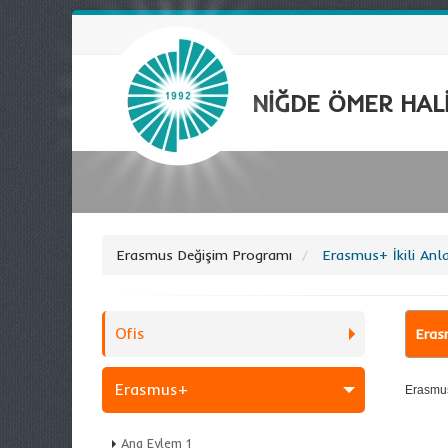
NİĞDE ÖMER HALİ
Erasmus Değişim Programı
Erasmus+ İkili Anl
Ofis
Eras
Erasmus+
Erasmus
Ana Eylem 1