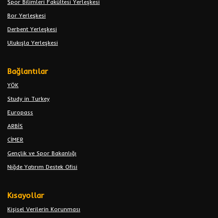
Spor Bilimleri Fakültesi Yerleşkesi
Bor Yerleşkesi
Derbent Yerleşkesi
Ulukışla Yerleşkesi
Bağlantılar
YÖK
Study in Turkey
Europass
ARBİS
CİMER
Gençlik ve Spor Bakanlığı
Niğde Yatırım Destek Ofisi
Kısayollar
Kişisel Verilerin Korunması