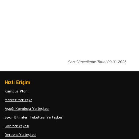
Son Güncelleme Tarihi:09.01.2026
Hızlı Erişim
Kampus Planı
Merkez Yerleşke
Aşağı Kayabaşı Yerleşkesi
Spor Bilimleri Fakültesi Yerleşkesi
Bor Yerleşkesi
Derbent Yerleşkesi