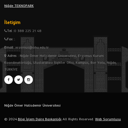
Niğde TEKNOPARK
İletişim
Tel :
0 388 225 21 48
Fax :
.
Email :
erasmus@ohu.edu.tr
Adres
:
Niğde Ömer Halisdemir Üniversitesi, Erasmus Kurum
Koordinatörlüğü, Uluslararası İlişkiler Ofisi, Kampüs, Bor Yolu, Niğde,
TÜRKİYE
Niğde Ömer Halisdemir Üniversitesi
© 2024.
Bilgi İşlem Daire Başkanlığı
All Rights Reserved.
Web Sorumlusu