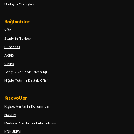
Ulukışla Yerleşkesi
Bağlantılar
YÖK
Study in Turkey
Europass
ARBİS
CİMER
Gençlik ve Spor Bakanlığı
Niğde Yatırım Destek Ofisi
Kısayollar
Kişisel Verilerin Korunması
NÜSEM
Merkezi Araştırma Laboratuvarı
KONUKEVİ