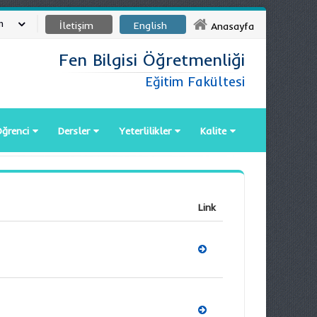
m
İletişim
English
Anasayfa
Fen Bilgisi Öğretmenliği
Eğitim Fakültesi
ğrenci
Dersler
Yeterlilikler
Kalite
Link