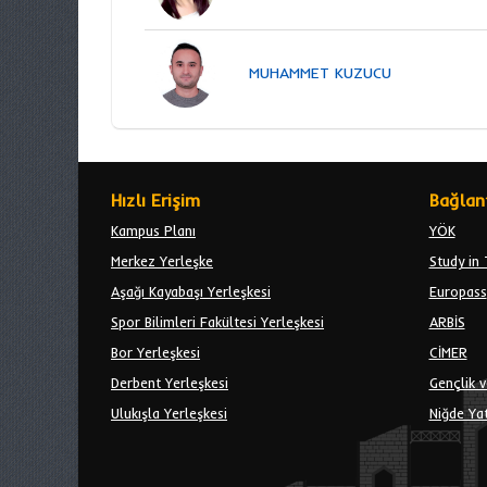
MUHAMMET KUZUCU
Hızlı Erişim
Bağlant
Kampus Planı
YÖK
Merkez Yerleşke
Study in 
Aşağı Kayabaşı Yerleşkesi
Europass
Spor Bilimleri Fakültesi Yerleşkesi
ARBİS
Bor Yerleşkesi
CİMER
Derbent Yerleşkesi
Gençlik v
Ulukışla Yerleşkesi
Niğde Yat