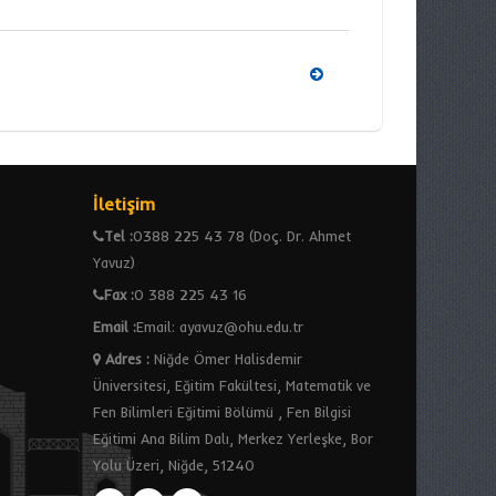
İletişim
Tel :
0388 225 43 78 (Doç. Dr. Ahmet
Yavuz)
Fax :
0 388 225 43 16
Email :
Email: ayavuz@ohu.edu.tr
Adres
:
Niğde Ömer Halisdemir
Üniversitesi, Eğitim Fakültesi, Matematik ve
Fen Bilimleri Eğitimi Bölümü , Fen Bilgisi
Eğitimi Ana Bilim Dalı, Merkez Yerleşke, Bor
Yolu Üzeri, Niğde, 51240