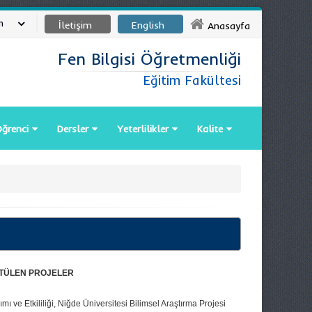
m
İletişim
English
Anasayfa
Fen Bilgisi Öğretmenliği
Eğitim Fakültesi
ğrenci
Dersler
Yeterlilikler
Kalite
ÜTÜLEN PROJELER
 ve Etkililiği, Niğde Üniversitesi Bilimsel Araştırma Projesi