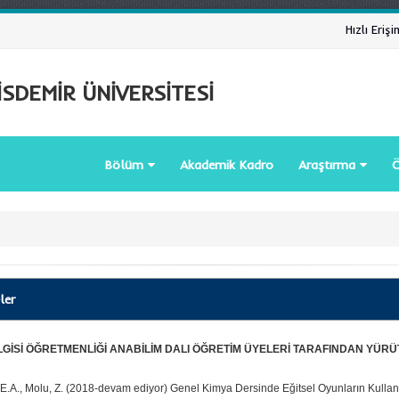
Hızlı Erişi
SDEMİR ÜNİVERSİTESİ
Bölüm
Akademik Kadro
Araştırma
Ö
ler
LGİSİ ÖĞRETMENLİĞİ ANABİLİM DALI ÖĞRETİM ÜYELERİ TARAFINDAN YÜR
E.A., Molu, Z. (2018-devam ediyor) Genel Kimya Dersinde Eğitsel Oyunların Kullanımı