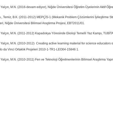
Yalçın, M.N. (2016-devam ediyor), Niğde Üniversitesi Öğretim Üyelerinin Aktif Öğ
A., Temiz, B.K. (2011-2012) MEPÇİS-1 (Mekanik Problem Çözümlerini İyileştirme Stra
ri, Niğde Üniversitesi Bilimsel Araştırma Projesi, EBT2011/01.
Yalçın, M.N. (2011-2012) Kapadokya Yöresinde Ekoloji Temelli Yaz Kampı, TUBİ
Yalçın, M.N. (2010-2012) Creating active learning material for science educators o
o da Vinci Ortaklık Projeleri 2010-1-TR1-LEO04-15846 1.
Yalçın, M.N. (2010-2011) Fen ve Teknoloji Öğretmenlerinin Bilimsel Araştırma Yapm