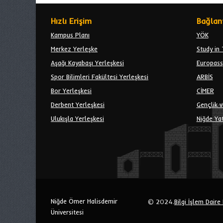
Hızlı Erişim
Bağlant
Kampus Planı
YÖK
Merkez Yerleşke
Study in 
Aşağı Kayabaşı Yerleşkesi
Europass
Spor Bilimleri Fakültesi Yerleşkesi
ARBİS
Bor Yerleşkesi
CİMER
Derbent Yerleşkesi
Gençlik v
Ulukışla Yerleşkesi
Niğde Yat
Niğde Ömer Halisdemir
© 2024.
Bilgi İşlem Daire
Üniversitesi