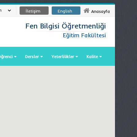
m
İletişim
English
Anasayfa
Fen Bilgisi Öğretmenliği
Eğitim Fakültesi
ğrenci
Dersler
Yeterlilikler
Kalite