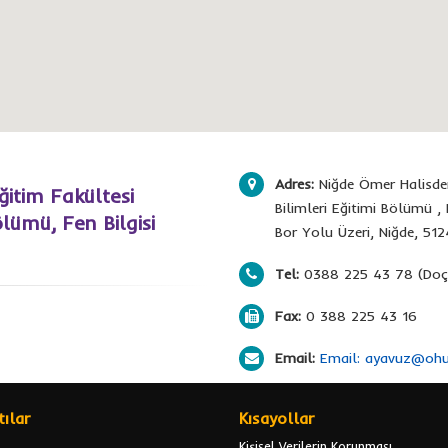
Adres:
Niğde Ömer Halisdemi
ğitim Fakültesi
Bilimleri Eğitimi Bölümü , 
lümü, Fen Bilgisi
Bor Yolu Üzeri, Niğde, 51
Tel:
0388 225 43 78 (Doç.
Fax:
0 388 225 43 16
Email:
Email: ayavuz@ohu.
ılar
Kısayollar
Kişisel Verilerin Korunması