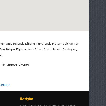
r Üniversitesi, Eğitim Fakültesi, Matematik ve Fen
Fen Bilgisi Eğitimi Ana Bilim Dalı, Merkez Yerleşke,
240
 Dr. Ahmet Yavuz)
edu.tr
İletişim
Tel :
0388 225 43 78 (Doç. Dr. Ahmet