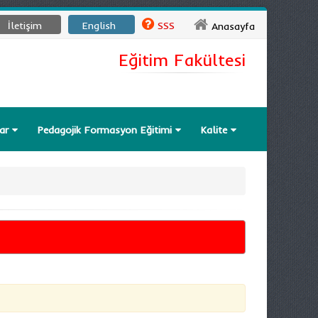
İletişim
English
SSS
Anasayfa
Eğitim Fakültesi
lar
Pedagojik Formasyon Eğitimi
Kalite