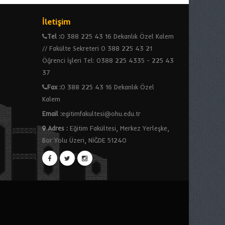
İletişim
Tel :
0 388 225 43 16 Dekanlık Özel Kalem
// Fakülte Sekreteri 0 388 225 43 21
Öğrenci İşleri Tel: 0388 225 4335 - 225 43
37
Fax :
0 388 225 43 16 Dekanlık Özel
Kalem
Email :
egitimfakultesi@ohu.edu.tr
Adres
:
Eğitim Fakültesi, Merkez Yerleşke,
Bor Yolu Üzeri, NİĞDE 51240