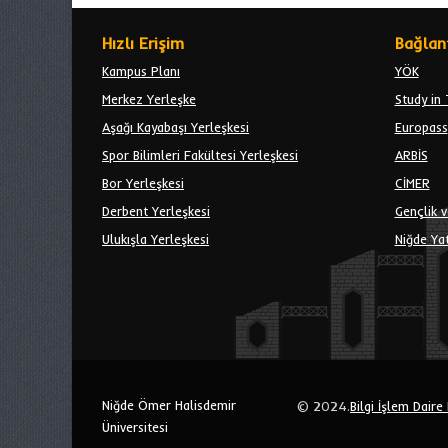
Hızlı Erişim
Bağlant
Kampus Planı
YÖK
Merkez Yerleşke
Study in 
Aşağı Kayabaşı Yerleşkesi
Europass
Spor Bilimleri Fakültesi Yerleşkesi
ARBİS
Bor Yerleşkesi
CİMER
Derbent Yerleşkesi
Gençlik v
Ulukışla Yerleşkesi
Niğde Yat
Niğde Ömer Halisdemir
© 2024.
Bilgi İşlem Daire
Üniversitesi