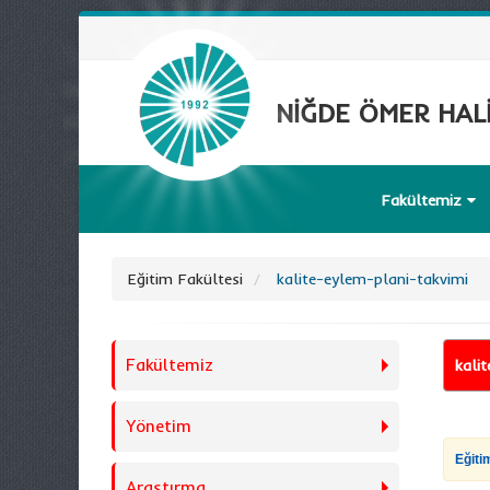
NİĞDE ÖMER HALİ
Fakültemiz
Eğitim Fakültesi
kalite-eylem-plani-takvimi
Fakültemiz
kali
Yönetim
Eğiti
Araştırma