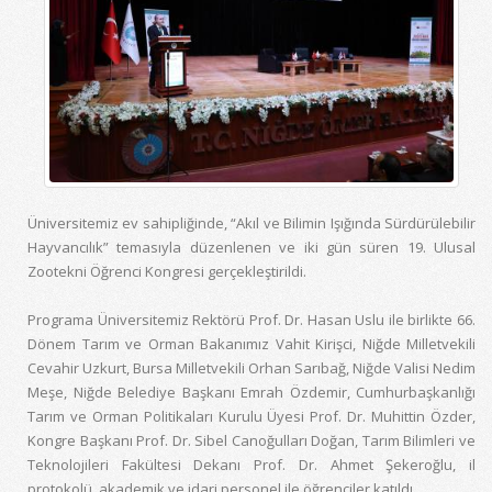
Üniversitemiz ev sahipliğinde, “Akıl ve Bilimin Işığında Sürdürülebilir
Hayvancılık” temasıyla düzenlenen ve iki gün süren 19. Ulusal
Zootekni Öğrenci Kongresi gerçekleştirildi.
Programa Üniversitemiz Rektörü Prof. Dr. Hasan Uslu ile birlikte 66.
Dönem Tarım ve Orman Bakanımız Vahit Kirişci, Niğde Milletvekili
Cevahir Uzkurt, Bursa Milletvekili Orhan Sarıbağ, Niğde Valisi Nedim
Meşe, Niğde Belediye Başkanı Emrah Özdemir, Cumhurbaşkanlığı
Tarım ve Orman Politikaları Kurulu Üyesi Prof. Dr. Muhittin Özder,
Kongre Başkanı Prof. Dr. Sibel Canoğulları Doğan, Tarım Bilimleri ve
Teknolojileri Fakültesi Dekanı Prof. Dr. Ahmet Şekeroğlu, il
protokolü, akademik ve idari personel ile öğrenciler katıldı.