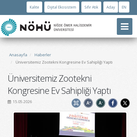
Kalite
Dijital Ekosistem
Sıfır Atık
Aday
EN
Anasayfa
Haberler
Üniversitemiz Zootekni Kongresine Ev Sahipliği Yaptı
Üniversitemiz Zootekni
Kongresine Ev Sahipliği Yaptı
15.05.2026