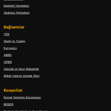
Derbent Yerleşkesi
Ulukışla Yerleşkesi
Bağlantılar
YÖK
Study in Turkey
Europass
ARBİS
CİMER
Gençlik ve Spor Bakanlığı
Niğde Yatırım Destek Ofisi
Kısayollar
Kişisel Verilerin Korunması
NÜSEM