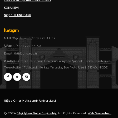
Merkezi Araştırma Laboratuvarı
KONUKEVİ
Niğde TEKNOPARK
İletişim
Tel :
Öğr. İşleri 0(388) 225 44 57
Fax :
0(388) 225 44 40
Email :
tbtf@ohu.edu.tr
Adres
:
Ömer Halisdemir Üniversitesi Ayhan Şahenk Tarım Bilimleri ve
Teknolojileri Fakültesi, Merkez Yerleşke, Bor Yolu Üzeri, 51240, NİĞDE
Niğde Ömer Halisdemir Üniversitesi
© 2024.
Bilgi İşlem Daire Başkanlığı
All Rights Reserved.
Web Sorumlusu