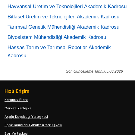
Hayvansal Üretim ve Teknolojileri Akademik Kadrosu
Bitkisel Üretim ve Teknolojileri Akademik Kadrosu
Tarımsal Genetik Mühendisliği Akademik Kadrosu
Biyosistem Mühendisliği Akademik Kadrosu
Hassas Tarım ve Tarımsal Robotlar Akademik
Kadrosu
Son Güncelleme Tarihi:05.06.2026
Hızlı Erişim
Kampus Planı
Merkez Yerleşke
Aşağı Kayabaşı Yerleşkesi
Spor Bilimleri Fakültesi Yerleşkesi
Bor Yerleşkesi