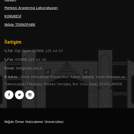
Merkezi Araştırma Laboratuvarı
KONUKEVİ
Niğde TEKNOPARK
İletişim
Tel :
Öğr. İşleri 0(388) 225 44 57
Fax :
0(388) 225 44 40
Email :
tbtf@ohu.edu.tr
Adres
:
Ömer Halisdemir Üniversitesi Ayhan Şahenk Tarım Bilimleri ve
Teknolojileri Fakültesi, Merkez Yerleşke, Bor Yolu Üzeri, 51240, NİĞDE
Niğde Ömer Halisdemir Üniversitesi