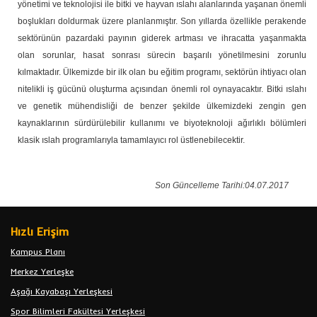
yönetimi ve teknolojisi ile bitki ve hayvan ıslahı alanlarında yaşanan önemli
boşlukları doldurmak üzere planlanmıştır. Son yıllarda özellikle perakende
sektörünün pazardaki payının giderek artması ve ihracatta yaşanmakta
olan sorunlar, hasat sonrası sürecin başarılı yönetilmesini zorunlu
kılmaktadır. Ülkemizde bir ilk olan bu eğitim programı, sektörün ihtiyacı olan
nitelikli iş gücünü oluşturma açısından önemli rol oynayacaktır. Bitki ıslahı
ve genetik mühendisliği de benzer şekilde ülkemizdeki zengin gen
kaynaklarının sürdürülebilir kullanımı ve biyoteknoloji ağırlıklı bölümleri
klasik ıslah programlarıyla tamamlayıcı rol üstlenebilecektir.
Son Güncelleme Tarihi:04.07.2017
Hızlı Erişim
Kampus Planı
Merkez Yerleşke
Aşağı Kayabaşı Yerleşkesi
Spor Bilimleri Fakültesi Yerleşkesi