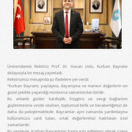
Üniversitemiz Rektörü Prof. Dr. Hasan Uslu, Kurban Bayramı
dolayısıyla bir mesaj yayımladı.
Rektörümüz mesajında şu ifadelere yer verdi:
“Kurban Bayramı; paylaşma, dayanışma ve manevi değerlerin en
güzel şekilde yaşandığı müstesna zamanlardan biridir.
Bu anlamlı günler; kardeşlik, hoşgörü ve sevgi bağlarının
güçlenmesine vesile olurken, toplumsal birlik ve beraberliğimizi de
daha da pekiştirmektedir. Bayramlar aynı zamanda yardımlaşma
kültürümüzü canlı tutan, ortak değerlerimizi hatırlatan özel
zamanlardır.
Bu vesileyle, Kurban Bayramı’nın başta aziz milletimiz olmak üzere