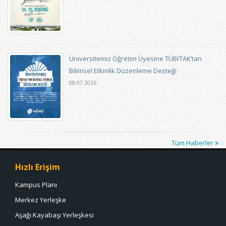
Üniversitemiz Öğretim Üyesine TÜBİTAK’tan
Bilimsel Etkinlik Düzenleme Desteği
08.07.2026
Tüm Haberler
Hızlı Erişim
Kampus Planı
Merkez Yerleşke
Aşağı Kayabaşı Yerleşkesi