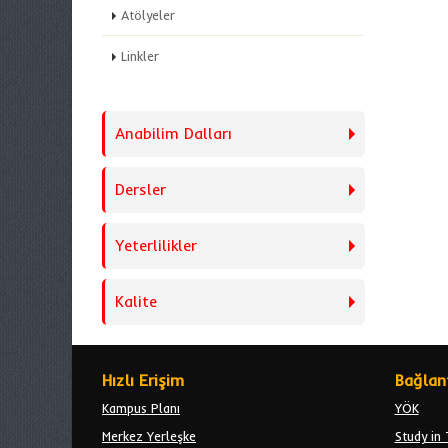
Atölyeler
Linkler
Anabilim Dalları
Dersler
Yeterlilikler
Kalite
Hızlı Erişim
Bağlant
Kampus Planı
YÖK
Merkez Yerleşke
Study in 