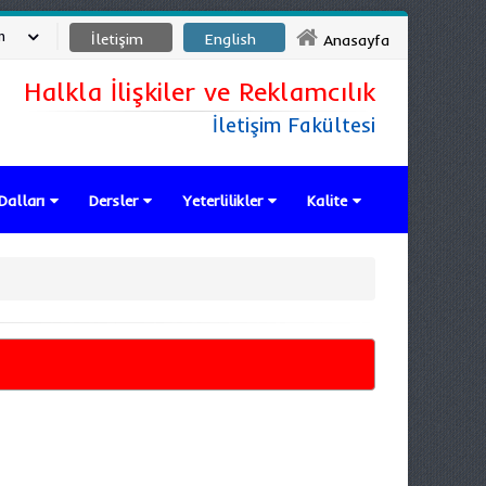
m
İletişim
English
Anasayfa
Halkla İlişkiler ve Reklamcılık
İletişim Fakültesi
Dalları
Dersler
Yeterlilikler
Kalite