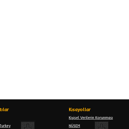
ılar
Kısayollar
Kişisel Verilerin Korunması
Turkey
NÜSEM