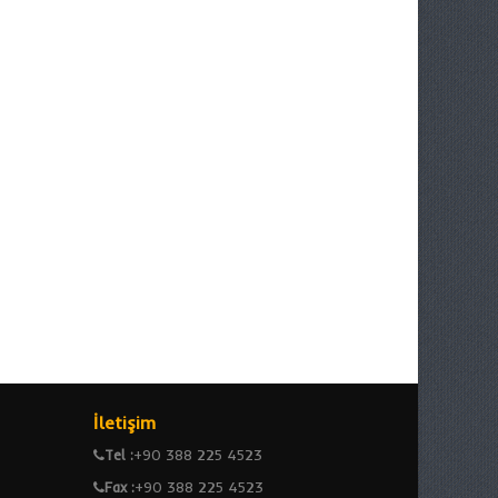
İletişim
Tel :
+90 388 225 4523
Fax :
+90 388 225 4523