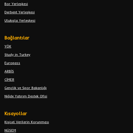
Bor Yerleşkesi
Derbent Yerleşkesi
Ulukışla Yerleşkesi
Bağlantılar
YÖK
Study in Turkey
Europass
ARBİS
CİMER
Gençlik ve Spor Bakanlığı
Niğde Yatırım Destek Ofisi
Kısayollar
Kişisel Verilerin Korunması
NÜSEM