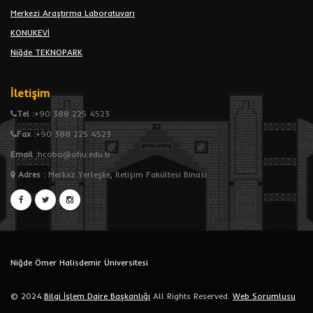
Merkezi Araştırma Laboratuvarı
KONUKEVİ
Niğde TEKNOPARK
İletişim
Tel :
+90 388 225 4523
Fax :
+90 388 225 4523
Email :
hcobo@ohu.edu.tr
Adres
:
Merkez Yerleşke, İletişim Fakültesi Binası
Niğde Ömer Halisdemir Üniversitesi
© 2024.
Bilgi İşlem Daire Başkanlığı
All Rights Reserved.
Web Sorumlusu