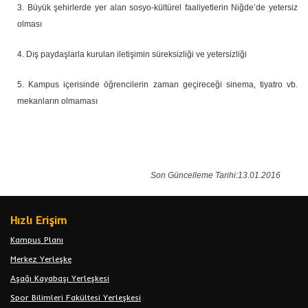
3. Büyük şehirlerde yer alan sosyo-kültürel faaliyetlerin Niğde’de yetersiz
olması
4. Dış paydaşlarla kurulan iletişimin süreksizliği ve yetersizliği
5. Kampus içerisinde öğrencilerin zaman geçireceği sinema, tiyatro vb.
mekanların olmaması
Son Güncelleme Tarihi:13.01.2016
Hızlı Erişim
Kampus Planı
Merkez Yerleşke
Aşağı Kayabaşı Yerleşkesi
Spor Bilimleri Fakültesi Yerleşkesi