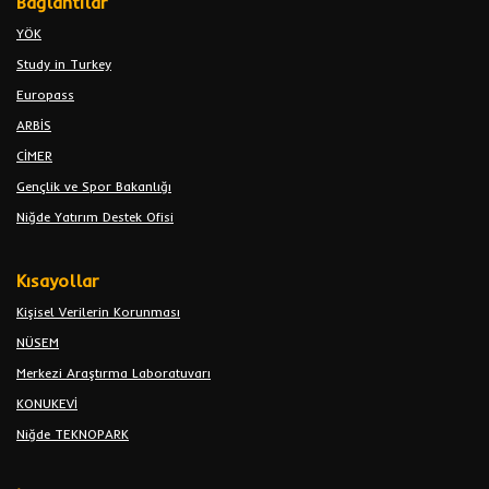
Bağlantılar
YÖK
Study in Turkey
Europass
ARBİS
CİMER
Gençlik ve Spor Bakanlığı
Niğde Yatırım Destek Ofisi
Kısayollar
Kişisel Verilerin Korunması
NÜSEM
Merkezi Araştırma Laboratuvarı
KONUKEVİ
Niğde TEKNOPARK