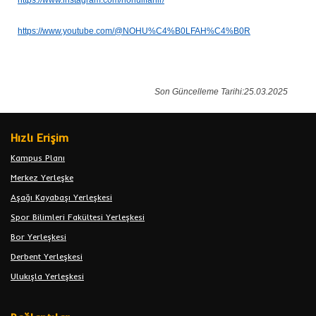
https://www.instagram.com/nohuilfahir/
https://www.youtube.com/@NOHU%C4%B0LFAH%C4%B0R
Son Güncelleme Tarihi:25.03.2025
Hızlı Erişim
Kampus Planı
Merkez Yerleşke
Aşağı Kayabaşı Yerleşkesi
Spor Bilimleri Fakültesi Yerleşkesi
Bor Yerleşkesi
Derbent Yerleşkesi
Ulukışla Yerleşkesi